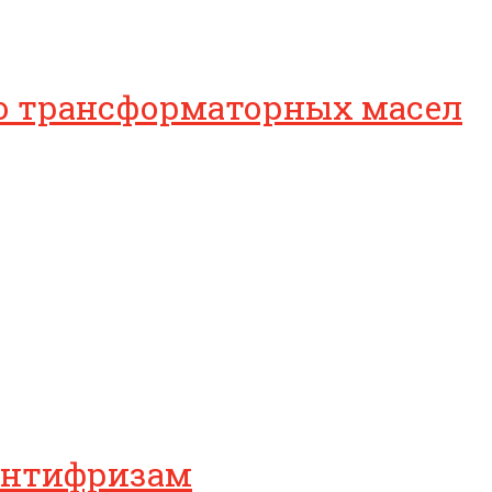
во трансформаторных масел
антифризам