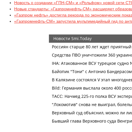
Новость о создании «ГПН-СМ» и «Рольфом» новой сети СТО
Новые стандарты: «Газпромнефть-СМ» расширяет образова
«Газпром нефть» достигла рекорда по экономическим пока
«Газпромнефть-СМ» запустила мультимедийный гид по ан