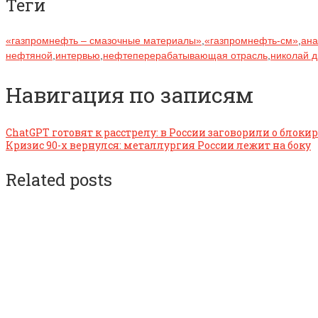
Теги
«газпромнефть – смазочные материалы»
,
«газпромнефть-см»
,
ана
нефтяной
,
интервью
,
нефтеперерабатывающая отрасль
,
николай 
Навигация по записям
ChatGPT готовят к расстрелу: в России заговорили о блок
Кризис 90-х вернулся: металлургия России лежит на боку
Related posts