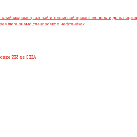
толий скоромец
,
газовой и топливной промышленности
,
день нефтя
дремлюга
,
риамо
,
спецпроект о нефтяниках
ировке ИИ из США