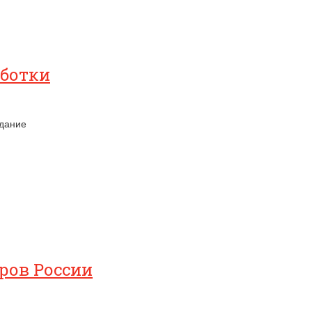
аботки
здание
аров России