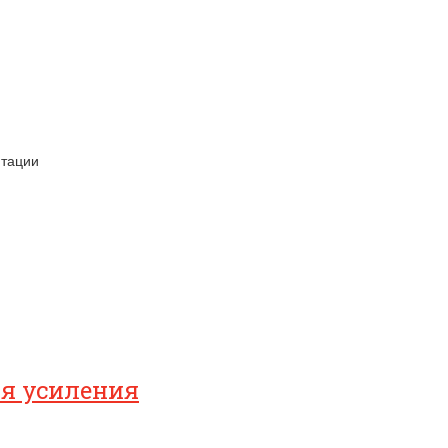
нтации
ля усиления