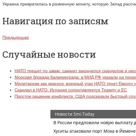
Украина превратилась в разменную монету, которую Запад рассч
Навигация по записям
Предыдущая
Случайные новости
НАТО трещит по швам: саммит закончился скандалом и не
Морская блокада Калининграда: в МИД РФ указали на прои
Милитаризм как диагноз: военный угар НАТО тянет Европу 
Скандал в НАТО: Испания сопротивляется Трампу и ЕС
Простое решение конфликта: США подсказали быстрый спо