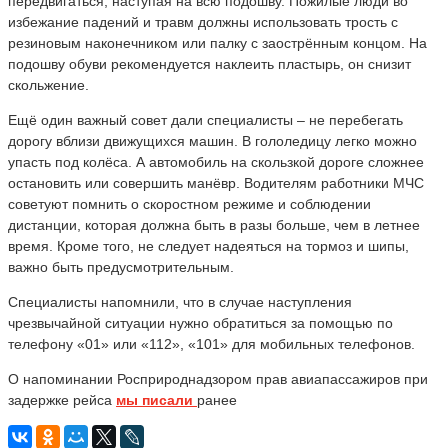
передвигаться, наступая на всю подошву. Пожилые люди во
избежание падений и травм должны использовать трость с
резиновым наконечником или палку с заострённым концом. На
подошву обуви рекомендуется наклеить пластырь, он снизит
скольжение.
Ещё один важный совет дали специалисты – не перебегать
дорогу вблизи движущихся машин. В гололедицу легко можно
упасть под колёса. А автомобиль на скользкой дороге сложнее
остановить или совершить манёвр. Водителям работники МЧС
советуют помнить о скоростном режиме и соблюдении
дистанции, которая должна быть в разы больше, чем в летнее
время. Кроме того, не следует надеяться на тормоз и шипы,
важно быть предусмотрительным.
Специалисты напомнили, что в случае наступления
чрезвычайной ситуации нужно обратиться за помощью по
телефону «01» или «112», «101» для мобильных телефонов.
О напоминании Росприроднадзором прав авиапассажиров при
задержке рейса
мы писали
ранее