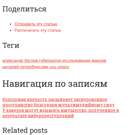
Поделиться
Отправить эту статью
Распечатать эту статью
Теги
александр беглов
,
губернатор
,
исследование
,
максим
шугалей
,
петербург
,
сми
,
соц опрос
Навигация по записям
Копорская крепость расширяет экскурсионное
пространство благодаря мультимедийному гиду
У хакеров могут изымать имущество, полученное в
результате киберпреступлений
Related posts