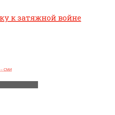
ику к затяжной войне
м – СМИ