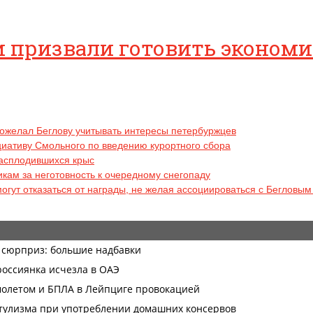
ии призвали готовить эконом
пожелал Беглову учитывать интересы петербуржцев
ициативу Смольного по введению курортного сбора
расплодившихся крыс
кам за неготовность к очередному снегопаду
огут отказаться от награды, не желая ассоциироваться с Бегловы