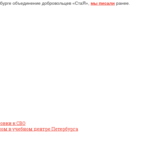
ербурге объединение добровольцев «СтаЯ»,
мы писали
ранее.
овки к СВО
ном в учебном центре Петербурга