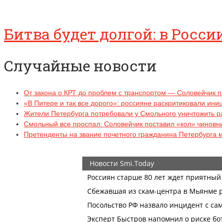
Битва будет долгой: в Росс
Случайные новости
От закона о КРТ до проблем с транспортом — Соловейчик 
«В Питере и так все дорого»: россияне раскритиковали ин
Жители Петербурга потребовали у Смольного уничтожить 
Смольный все проспал: Соловейчик поставил «кол» чиновни
Претенденты на звание почетного гражданина Петербурга м