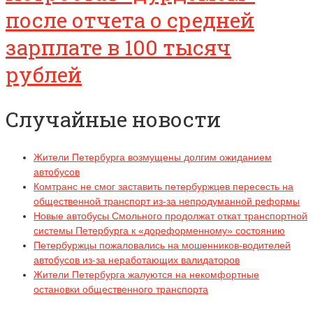
после отчета о средней
зарплате в 100 тысяч
рублей
Случайные новости
Жители Петербурга возмущены долгим ожиданием
автобусов
Комтранс не смог заставить петербуржцев пересесть на
общественной транспорт из-за непродуманной реформы
Новые автобусы Смольного продолжат откат транспортной
системы Петербурга к «дореформенному» состоянию
Петербуржцы пожаловались на мошенников-водителей
автобусов из-за неработающих валидаторов
Жители Петербурга жалуются на некомфортные
остановки общественного транспорта