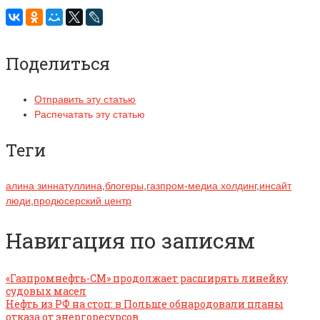
Поделиться
Отправить эту статью
Распечатать эту статью
Теги
алина зиннатуллина
,
блогеры
,
газпром-медиа холдинг
,
инсайт
люди
,
продюсерский центр
Навигация по записям
«Газпромнефть-СМ» продолжает расширять линейку
судовых масел
Нефть из РФ на стоп: в Польше обнародовали планы
отказа от энергоресурсов