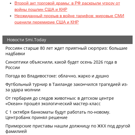
Второй акт торговой драмы: в РФ раскрыли угрозу от
войны пошлин США и КНР
Неожиданный прорыв в войне тарифов: мировые СМИ
оценили перемирие США и КНР