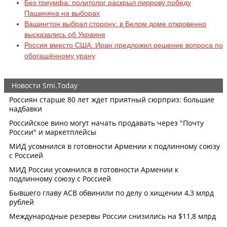
Без триумфа: политолог раскрыл пиррову победу
Пашиняна на выборах
Вашингтон выбрал сторону: в Белом доме откровенно
высказались об Украине
Россия вместо США: Иран предложил решение вопроса по
обогащённому урану