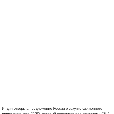
Индия отвергла предложение России о закупке сжиженного
природного газа (СПГ), который находится под санкциями США.