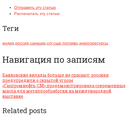
Отправить эту статью
Распечатать эту статью
Теги
индия
,
россия
,
санкции
,
спг
,
сша
,
топливо
,
энергоресурсы
Навигация по записям
Банковские вклады больше не спасают: россиян
предупредили о скрытой угрозе
«Газпромнефть-СМ» продемонстрировала современные
масла для металлообработки на международной
выставке
Related posts