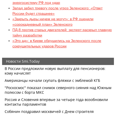
энергосистему РФ под удар
Запад забил тревогу после угроз Зеленского: «Ответ
России будет страшнее»
«Закрыть дыры ничем не могут»: в РФ оценили
«сорокадневный план» Зеленского
ПД-8 против старых двигателей: эксперт раскрыл главную
тайну разработки
«Это ад»: в Киеве обрушились на Зеленского после
сокрушительных ударов России