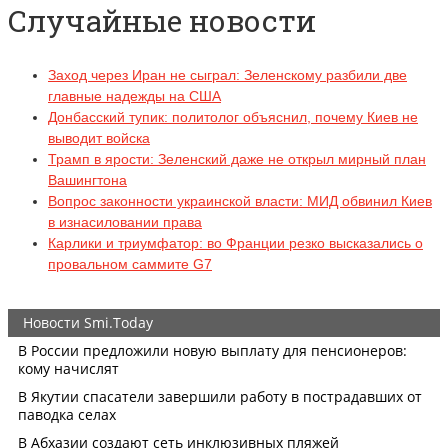
Случайные новости
Заход через Иран не сыграл: Зеленскому разбили две
главные надежды на США
Донбасский тупик: политолог объяснил, почему Киев не
выводит войска
Трамп в ярости: Зеленский даже не открыл мирный план
Вашингтона
Вопрос законности украинской власти: МИД обвинил Киев
в изнасиловании права
Карлики и триумфатор: во Франции резко высказались о
провальном саммите G7