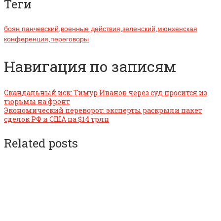
Теги
боян панчевский
,
военные действия
,
зеленский
,
мюнхенская
конференция
,
переговоры
Навигация по записям
Скандальный иск: Тимур Иванов через суд просится из
тюрьмы на фронт
Экономический переворот: эксперты раскрыли пакет
сделок РФ и США на $14 трлн
Related posts