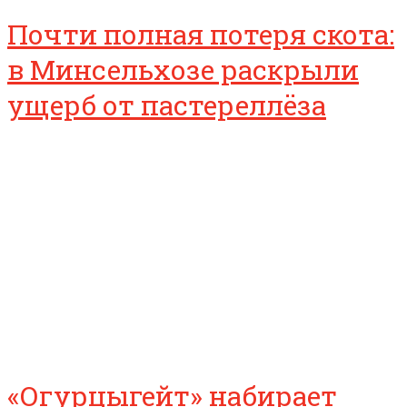
Почти полная потеря скота:
в Минсельхозе раскрыли
ущерб от пастереллёза
«Огурцыгейт» набирает