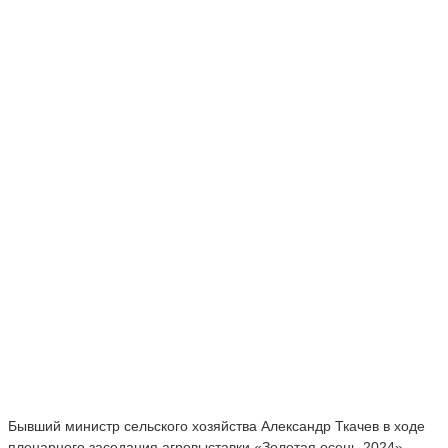
Бывший министр сельского хозяйства Александр Ткачев в ходе
пленарного заседания агровыставки «Золотая осень-2024»