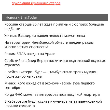
припомнил Лукашенко старое