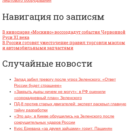
лифтового оборудования
Навигация по записям
В кинопарке «Москино» воссоздадут события Червонной
Руси XI века
В России готовят ужесточение правил торговли маслом
и автомобильными запчастями
Случайные новости
Запад забил тревогу после угроз Зеленского: «Ответ
России будет страшнее»
«Закрыть дыры ничем не могут»: в РФ оценили
«сорокадневный план» Зеленского
ПД-8 против старых двигателей: эксперт раскрыл главную
тайну разработки
«Это ад»: в Киеве обрушились на Зеленского после
сокрушительных ударов России
Курс Еревана «за двумя зайцами» горит: Пашинян