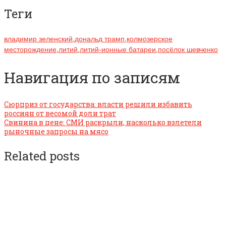
Теги
владимир зеленский
,
дональд трамп
,
колмозерское
месторождение
,
литий
,
литий-ионные батареи
,
посёлок шевченко
Навигация по записям
Сюрприз от государства: власти решили избавить
россиян от весомой доли трат
Свинина в цене: СМИ раскрыли, насколько взлетели
рыночные запросы на мясо
Related posts