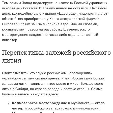
Тем самым Запад педалирует на «захват» Россией украинских
ископаемых богатств. И Трампу ничего не оставили. На самом
деле, как подчёркивало издание «Царьград», лицензия на этот
объект была приобретена у Киева австралийской фирмой
European Lithium за 184 миллиона евро. Иными словами,
юридическим правом на разработку Шевченковского
месторождения владеет не какая-либо страна, а частный
инвестор.
Перспективы залежей российского
лития
Стоит отметить, что слух о российском «обогащении»
украинским литием сильно преувеличен.
Россия сама богата
запасами лития, занимая пятое место в мире. Больше всего
лития в Сибири, на северо-западе и востоке страны. Самые
большие запасы находятся здесь:
Колмозерское месторождение
в Мурманске — около
четверти российского запаса (около миллиона тонн).