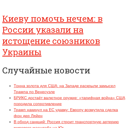
Киеву помочь нечем: в
России указали на
истощение союзников
Украины
Случайные новости
Тонна золота для США: на Западе раскрыли замысел
Трампа по Венесуэле
БРИКС достаёт валютное оружие: «тарифная война» США
породила сопротивление
Трамп накинул на ЕС удавку: Европу возмутила сделка
фон дер Ляйен
В обход санкций: Россия строит транспортную артерию
мирового масштаба на Юг