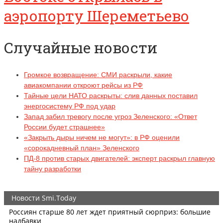
аэропорту Шереметьево
Случайные новости
Громкое возвращение: СМИ раскрыли, какие
авиакомпании откроют рейсы из РФ
Тайные цели НАТО раскрыты: слив данных поставил
энергосистему РФ под удар
Запад забил тревогу после угроз Зеленского: «Ответ
России будет страшнее»
«Закрыть дыры ничем не могут»: в РФ оценили
«сорокадневный план» Зеленского
ПД-8 против старых двигателей: эксперт раскрыл главную
тайну разработки