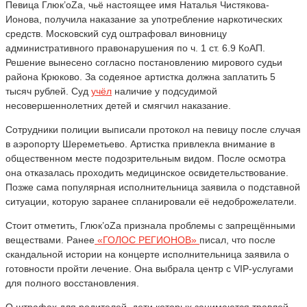
Певица Глюк’oZа, чьё настоящее имя Наталья Чистякова-
Ионова, получила наказание за употребление наркотических
средств. Московский суд оштрафовал виновницу
административного правонарушения по ч. 1 ст. 6.9 КоАП.
Решение вынесено согласно постановлению мирового судьи
района Крюково. За содеяное артистка должна заплатить 5
тысяч рублей. Суд
учёл
наличие у подсудимой
несовершеннолетних детей и смягчил наказание.
Сотрудники полиции выписали протокол на певицу после случая
в аэропорту Шереметьево. Артистка привлекла внимание в
общественном месте подозрительным видом. После осмотра
она отказалась проходить медицинское освидетельствование.
Позже сама популярная исполнительница заявила о подставной
ситуации, которую заранее спланировали её недоброжелатели.
Стоит отметить, Глюк’oZа признала проблемы с запрещёнными
веществами. Ранее
«ГОЛОС РЕГИОНОВ»
писал, что после
скандальной истории на концерте исполнительница заявила о
готовности пройти лечение. Она выбрала центр с VIP-услугами
для полного восстановления.
О штрафах для родителей, дети которых занимаются травлей