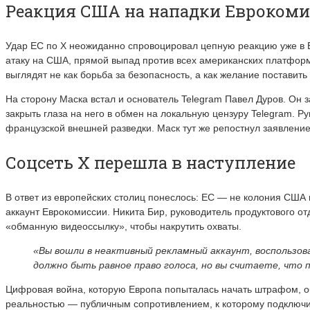
Реакция США на нападки Еврокоми
Удар ЕС по X неожиданно спровоцировал цепную реакцию уже в 
атаку на США, прямой выпад против всех американских платформ
выглядят не как борьба за безопасность, а как желание поставит
На сторону Маска встал и основатель Telegram Павел Дуров. Он 
закрыть глаза на него в обмен на локальную цензуру Telegram. 
французской внешней разведки. Маск тут же репостнул заявление
Соцсеть X перешла в наступление
В ответ из европейских столиц понеслось: ЕС — не колония США
аккаунт Еврокомиссии. Никита Бир, руководитель продуктового о
«обманную видеоссылку», чтобы накрутить охваты.
«Вы вошли в неактивный рекламный аккаунт, воспользова
должно быть равное право голоса, но вы считаете, что 
Цифровая война, которую Европа попыталась начать штрафом, об
реальностью — публичным сопротивлением, к которому подключил