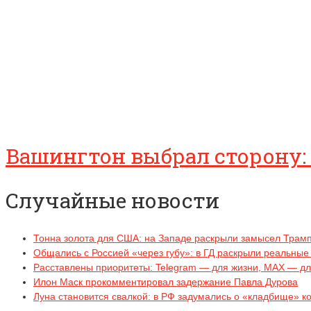
Вашингтон выбрал сторону: 
Случайные новости
Тонна золота для США: на Западе раскрыли замысел Трам
Общались с Россией «через губу»: в ГД раскрыли реальные
Расставлены приоритеты: Telegram — для жизни, MAX — дл
Илон Маск прокомментировал задержание Павла Дурова
Луна становится свалкой: в РФ задумались о «кладбище» к