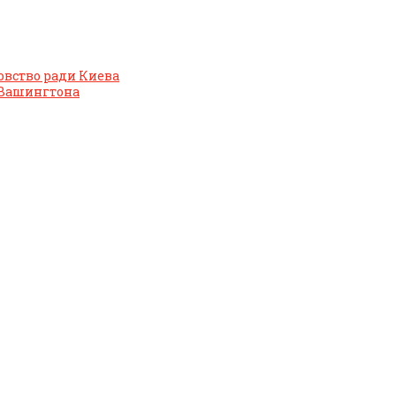
овство ради Киева
 Вашингтона