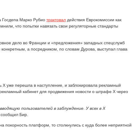
ва Госдепа Марко Рубио
трактовал
действия Еврокомиссии как
мнили, что попытки навязать свои регуляторные стандарты
оловное дело во Франции и «предложения» западных спецслужб
 конкретным, а посредником, по словам Дурова, выступал глава
ь X уже перешла в наступление, и заблокировала рекламный
а рекламный кабинет для продвижения новости о штрафе Х через
водящую пользователей в заблуждение. У всех в X
сообщил Бир.
а покорность платформ, то столкнулись с куда более неприятной