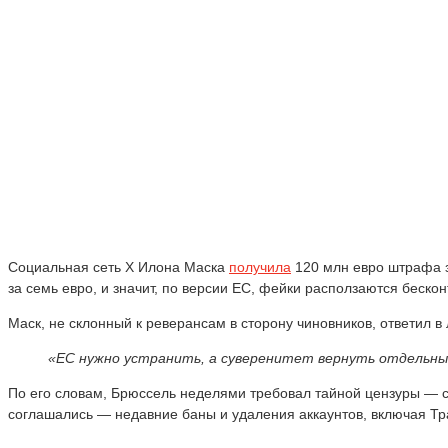
Социальная сеть Х Илона Маска
получила
120 млн евро штрафа з
за семь евро, и значит, по версии ЕС, фейки расползаются бес
Маск, не склонный к реверансам в сторону чиновников, ответил в 
«ЕС нужно устранить, а суверенитет вернуть отдельны
По его словам, Брюссель неделями требовал тайной цензуры — с
соглашались — недавние баны и удаления аккаунтов, включая Т