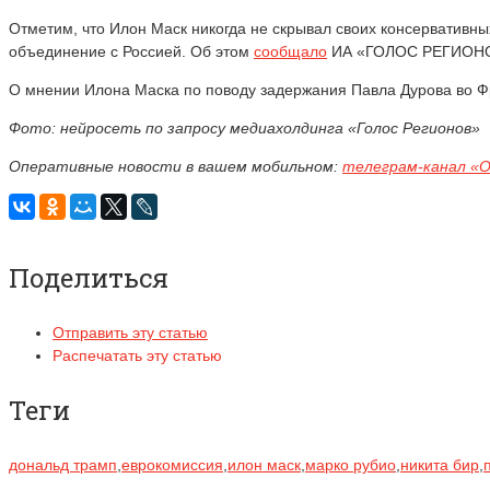
Отметим, что Илон Маск никогда не скрывал своих консервативных
объединение с Россией.
Об этом
сообщало
ИА «ГОЛОС РЕГИОН
О мнении Илона Маска по поводу задержания Павла Дурова во 
Фото: нейросеть по запросу медиахолдинга «Голос Регионов»
Оперативные новости в вашем мобильном:
телеграм-канал «
Поделиться
Отправить эту статью
Распечатать эту статью
Теги
дональд трамп
,
еврокомиссия
,
илон маск
,
марко рубио
,
никита бир
,