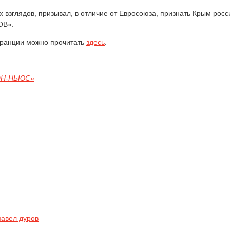
 взглядов, призывал, в отличие от Евросоюза, признать Крым росс
ОВ».
Франции можно прочитать
здесь
.
ОН-НЬЮС»
павел дуров