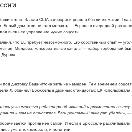
ссии
Вашингтоне. Власти США заговорили резко и без дипломатии. Гла
. Белый дом тоже не стал молчать — Европе в очередной раз напо
ь под внешнее управление чужие соцсети.
заявил, что ЕС требует невозможного. Его собственный опыт — уг
Румыния, Молдова, консервативные каналы — набор требований был
 Дурова.
 и под диктовку Вашингтона жить не намерен. Тем временем соцсет
тдела X, обвинил Брюссель в двойных стандартах: ЕК использовал
лись уязвимостью редактора объявлений и разместили ссылку, в
правила к вам не относятся. Ваш рекламный аккаунт удалён»,
— 
орачивается против неё самой. И если в Брюсселе рассчитывали н
ись уже и технокороли, и политики.