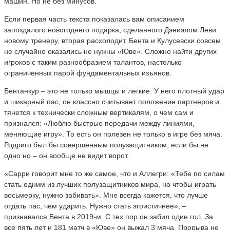
машин. Но не без минусов.
Если первая часть текста показалась вам описанием
запоздалого новогоднего подарка, сделанного Дэниэлом Леви
новому тренеру, вторая расхолодит. Бента и Кулусевски совсем
не случайно оказались не нужны «Юве». Сложно найти других
игроков с таким разнообразием талантов, настолько
ограниченных парой фундаментальных изъянов.
Бентанкур – это не только мышцы и легкие. У него плотный удар
и шикарный пас, он классно считывает положение партнеров и
тянется к технически сложным вертикалям, о чем сам и
признался: «Люблю быстрые передачи между линиями,
меняющие игру». То есть он полезен не только в игре без мяча.
Родриго был бы совершенным полузащитником, если бы не
одно но – он вообще не видит ворот.
«Сарри говорит мне то же самое, что и Аллегри: «Тебе по силам
стать одним из лучших полузащитников мира, но чтобы играть
восьмерку, нужно забивать». Мне всегда кажется, что лучше
отдать пас, чем ударить. Нужно стать эгоистичнее», –
признавался Бента в 2019-м. С тех пор он забил один гол. За
все пять лет и 181 матч в «Юве» он выжал 3 мяча. Прорыва не