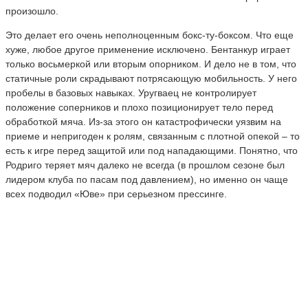
произошло.
Это делает его очень неполноценным бокс-ту-боксом. Что еще
хуже, любое другое применение исключено. Бентанкур играет
только восьмеркой или вторым опорником. И дело не в том, что
статичные роли скрадывают потрясающую мобильность. У него
пробелы в базовых навыках. Уругваец не контролирует
положение соперников и плохо позиционирует тело перед
обработкой мяча. Из-за этого он катастрофически уязвим на
приеме и непригоден к ролям, связанным с плотной опекой – то
есть к игре перед защитой или под нападающими. Понятно, что
Родриго теряет мяч далеко не всегда (в прошлом сезоне был
лидером клуба по пасам под давлением), но именно он чаще
всех подводил «Юве» при серьезном прессинге.