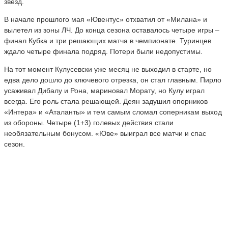
звезд.
В начале прошлого мая «Ювентус» отхватил от «Милана» и
вылетел из зоны ЛЧ. До конца сезона оставалось четыре игры –
финал Кубка и три решающих матча в чемпионате. Туринцев
ждало четыре финала подряд. Потери были недопустимы.
На тот момент Кулусевски уже месяц не выходил в старте, но
едва дело дошло до ключевого отрезка, он стал главным. Пирло
усаживал Дибалу и Рона, мариновал Морату, но Кулу играл
всегда. Его роль стала решающей. Деян задушил опорников
«Интера» и «Аталанты» и тем самым сломал соперникам выход
из обороны. Четыре (1+3) голевых действия стали
необязательным бонусом. «Юве» выиграл все матчи и спас
сезон.