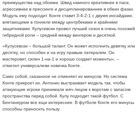
преимущества над обоими. Швед намного креативнее в пасе,
агрессивнее в прессинге и дисциплинированнее в обеих фазах.
Модуль ему подходит. Конте ставит 3-4-2-1 с двумя инсайдами,
влетающими в тоннели между центрбеками и крайними
защитниками. Кулусевски провел лучший сезон в очень похожей
гибридной роли – средней между вингером и десяткой.
«Кулусевски – большой талант. Он может исполнить девятку или
десятку, но способен и на игру правым латералем. Он
мастеровит, силен 1-на-1 и хорошо создает моменты», –
отметил универсализм новичка Конте.
Само собой, сказанное не отменяет их минусов. Но система
Конте прикроет их. Антонио выстраивает модель так, чтобы
атакующие игроки принимали мяч лицом к воротам с запасом
пространства перед собой. Кулу подходит такой футбол. С
Бентанкуром все еще интереснее. В футболе Конте его минусы
способны приносить пользу.