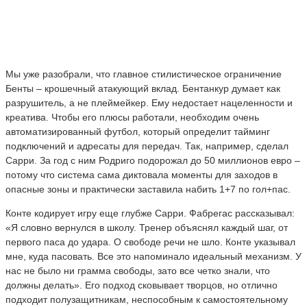
Мы уже разобрали, что главное стилистическое ограничение
Бенты – крошечный атакующий вклад. Бентанкур думает как
разрушитель, а не плеймейкер. Ему недостает нацеленности и
креатива. Чтобы его плюсы работали, необходим очень
автоматизированный футбол, который определит тайминг
подключений и адресаты для передач. Так, например, сделал
Сарри. За год с ним Родриго подорожал до 50 миллионов евро –
потому что система сама диктовала моменты для заходов в
опасные зоны и практически заставила набить 1+7 по гол+пас.
Конте кодирует игру еще глубже Сарри. Фабрегас рассказывал:
«Я словно вернулся в школу. Тренер объяснял каждый шаг, от
первого паса до удара. О свободе речи не шло. Конте указывал
мне, куда пасовать. Все это напоминало идеальный механизм. У
нас не было ни грамма свободы, зато все четко знали, что
должны делать». Его подход сковывает творцов, но отлично
подходит полузащитникам, неспособным к самостоятельному