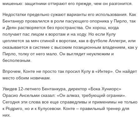
мишенью: защитники оттирают его прежде, чем он разгонится.
Недостатки предельно сужают варианты его использования. Как
Бентанкур провалился в роли пасующего опорника у Пирло, так
и Деян растворяется без пространства. Он хорош, когда
получает пас лицом к воротам и на ходу. Но если Кулу
цепляется за мяч спиной к воротам, как в футболе Аллегри, или
оказывается в системе с высоким позиционным владением, как у
Пирло, толку от него мало. Он выглядит неуклюжим и
бесполезным.
Впрочем, Конте не просто так просил Кулу в «Интер». Он найдет
место обоим новичкам.
Увидев 12-летнего Бентанкура, директор «Бока Хуниорс»
Орасио Ансельми сказал: «Он алмаз, требующий огранки».
Сегодня эти слова все еще справедливы и применимы не только
к Родриго, но и к Кулусевски. Конте – правильный тренер для
них.