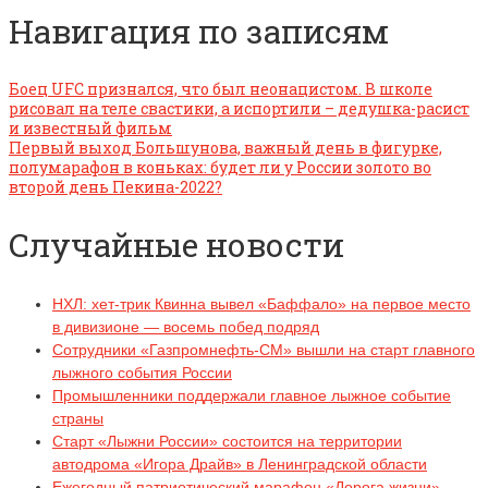
Навигация по записям
Боец UFC признался, что был неонацистом. В школе
рисовал на теле свастики, а испортили – дедушка-расист
и известный фильм
Первый выход Большунова, важный день в фигурке,
полумарафон в коньках: будет ли у России золото во
второй день Пекина-2022?
Случайные новости
НХЛ: хет-трик Квинна вывел «Баффало» на первое место
в дивизионе — восемь побед подряд
Сотрудники «Газпромнефть-СМ» вышли на старт главного
лыжного события России
Промышленники поддержали главное лыжное событие
страны
Старт «Лыжни России» состоится на территории
автодрома «Игора Драйв» в Ленинградской области
Ежегодный патриотический марафон «Дорога жизни»