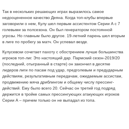
Так в нескольких решающих играх выразилось самое
недооцененное качество Деяна. Когда топ-клубы впервые
заговорили о нем, Кулу шел первым ассистентом Серии А с 7
голевыми за полсезона. Он был генератором постоянной
угрозы. Но главным было другое. 19-летний парень шел вторым
в лиге по пробегу за матч. Он успевал везде.
Кулусевски сочетает пахоту с обострением лучше большинства
игроков топ-лиг. Это настоящий дар. Пармский сезон-2019/20
(последний, отыгранный в старте) он закончил в десятке
лидеров лиги по пасам под удар, предголевым и предударным
действиям, результативным передачам, ожидаемым ассистам,
продвижению мяча дриблингом и общему числу прессинг-
действий. Ему было всего 20. Сейчас он третий год подряд
держится в тройке самых прессингующих атакующих игроков
Серии А – причем только он не выпадал из топа.