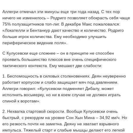
Аллегри отмечал эти минусы еще три года назад. С тех пор
ничего не изменилось – Родриго позволяет обокрасть себя чаще
75% полузащитников топ-лиг. В декабре Макс пожаловался:
«Локателли и Бентанкур дают качество и количество. Родриго
больше игрок количества. Ему необходимо улучшить
периферическое видение поля».
С Кулусевски еще сложнее – он в принципе не способен
проявить большинство плюсов вне очень специфического
тактического контекста. Ему мешают две слабости:
1. Беспомощность в силовых столкновениях. Деян неуверенно
работает корпусом и слабо защищает мяч под давлением.
Аллегри говорил: «Кулусевски подменяет Дибалу, может
исполнить восьмерку, но ни в коем случае не должен играть
спиной к воротам».
2. Нехватка стартовой скорости. Вообще Кулусевски очень
быстрый, с рекордом на уровне Сон Хын Мина – 34,92 км/ч. Но
его резкость почти не заметна. Деяну не хватает взрывного
импульса. Тяжелый старт и слабые мышцы делают его легкой