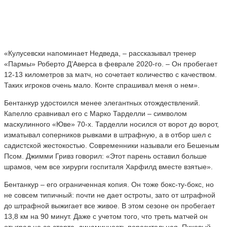
«Кулусевски напоминает Недведа, – рассказывал тренер
«Пармы» Роберто Д’Аверса в феврале 2020-го. – Он пробегает
12-13 километров за матч, но сочетает количество с качеством.
Таких игроков очень мало. Конте спрашивал меня о нем».
Бентанкур удостоился менее элегантных отождествлений.
Капелло сравнивал его с Марко Тарделли – символом
маскулинного «Юве» 70-х. Тарделли носился от ворот до ворот,
изматывал соперников рывками в штрафную, а в отбор шел с
садистской жестокостью. Современники называли его Бешеным
Псом. Джимми Гривз говорил: «Этот парень оставил больше
шрамов, чем все хирурги госпиталя Харфилд вместе взятые».
Бентанкур – его ограниченная копия. Он тоже бокс-ту-бокс, но
не совсем типичный: почти не дает остроты, зато от штрафной
до штрафной выжигает все живое. В этом сезоне он пробегает
13,8 км на 90 минут. Даже с учетом того, что треть матчей он
отыграл не со старта, динамичность поразительная. Пиковый