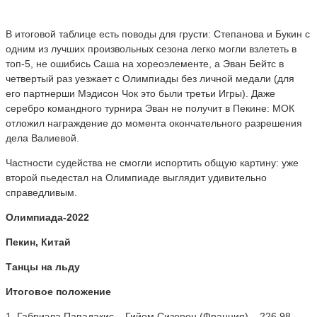
В итоговой таблице есть поводы для грусти: Степанова и Букин с
одним из лучших произвольных сезона легко могли взлететь в
топ-5, не ошибись Саша на хореоэлементе, а Эван Бейтс в
четвертый раз уезжает с Олимпиады без личной медали (для
его партнерши Мэдисон Чок это были третьи Игры). Даже
серебро командного турнира Эван не получит в Пекине: МОК
отложил награждение до момента окончательного разрешения
дела Валиевой.
Частности судейства не смогли испортить общую картину: уже
второй пьедестал на Олимпиаде выглядит удивительно
справедливым.
Олимпиада-2022
Пекин, Китай
Танцы на льду
Итоговое положение
1. Габриэла Пападакис – Гийом Сизерон (Франция) – 226,98