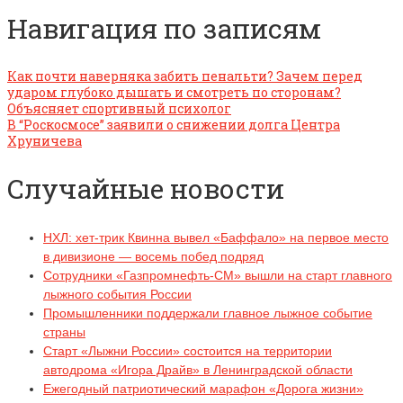
Навигация по записям
Как почти наверняка забить пенальти? Зачем перед
ударом глубоко дышать и смотреть по сторонам?
Объясняет спортивный психолог
В “Роскосмосе” заявили о снижении долга Центра
Хруничева
Случайные новости
НХЛ: хет-трик Квинна вывел «Баффало» на первое место
в дивизионе — восемь побед подряд
Сотрудники «Газпромнефть-СМ» вышли на старт главного
лыжного события России
Промышленники поддержали главное лыжное событие
страны
Старт «Лыжни России» состоится на территории
автодрома «Игора Драйв» в Ленинградской области
Ежегодный патриотический марафон «Дорога жизни»