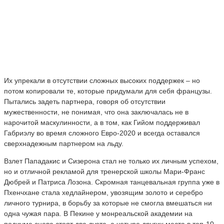
Их упрекали в отсутствии сложных высоких поддержек – но
потом копировали те, которые придумали для себя французы.
Пытались задеть партнера, говоря об отсутствии
мужественности, не понимая, что она заключалась не в
нарочитой маскулинности, а в том, как Гийом поддерживал
Габриэлу во время сложного Евро-2020 и всегда оставался
сверхнадежным партнером на льду.
Взлет Пападакис и Сизерона стал не только их личным успехом,
но и отличной рекламой для тренерской школы Мари-Франс
Дюбрей и Патриса Лозона. Скромная танцевальная группа уже в
Пхенчхане стала хедлайнером, увозящим золото и серебро
личного турнира, в борьбу за которые не смогла вмешаться ни
одна чужая пара. В Пекине у монреальской академии на
подиуме снова стоят два дуэта, а четыре других места в топ-10