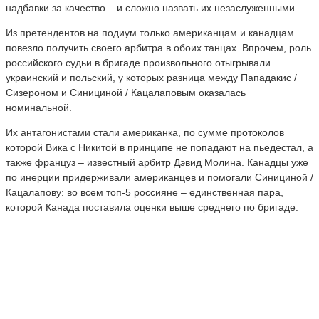
надбавки за качество – и сложно назвать их незаслуженными.
Из претендентов на подиум только американцам и канадцам
повезло получить своего арбитра в обоих танцах. Впрочем, роль
российского судьи в бригаде произвольного отыгрывали
украинский и польский, у которых разница между Пападакис /
Сизероном и Синициной / Кацалаповым оказалась
номинальной.
Их антагонистами стали американка, по сумме протоколов
которой Вика с Никитой в принципе не попадают на пьедестал, а
также француз – известный арбитр Дэвид Молина. Канадцы уже
по инерции придерживали американцев и помогали Синициной /
Кацалапову: во всем топ-5 россияне – единственная пара,
которой Канада поставила оценки выше среднего по бригаде.