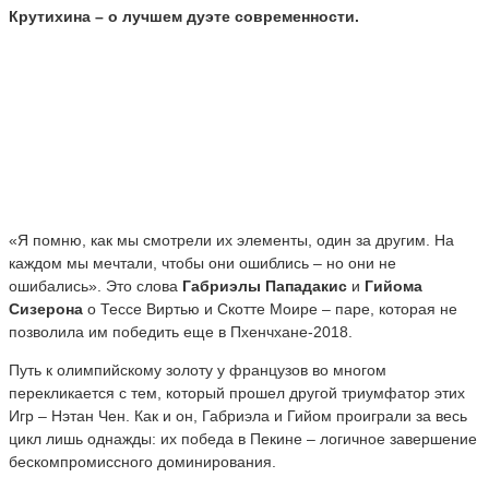
Крутихина – о лучшем дуэте современности.
«Я помню, как мы смотрели их элементы, один за другим. На
каждом мы мечтали, чтобы они ошиблись – но они не
ошибались». Это слова
Габриэлы Пападакис
и
Гийома
Сизерона
о Тессе Виртью и Скотте Моире – паре, которая не
позволила им победить еще в Пхенчхане-2018.
Путь к олимпийскому золоту у французов во многом
перекликается с тем, который прошел другой триумфатор этих
Игр – Нэтан Чен. Как и он, Габриэла и Гийом проиграли за весь
цикл лишь однажды: их победа в Пекине – логичное завершение
бескомпромиссного доминирования.