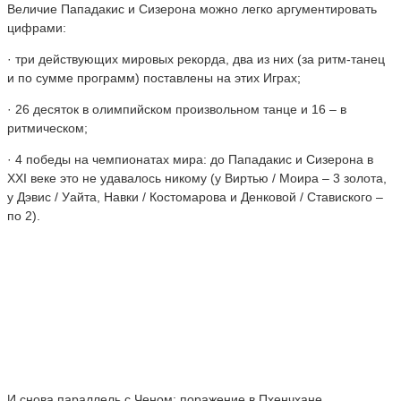
Величие Пападакис и Сизерона можно легко аргументировать
цифрами:
· три действующих мировых рекорда, два из них (за ритм-танец
и по сумме программ) поставлены на этих Играх;
· 26 десяток в олимпийском произвольном танце и 16 – в
ритмическом;
· 4 победы на чемпионатах мира: до Пападакис и Сизерона в
XXI веке это не удавалось никому (у Виртью / Моира – 3 золота,
у Дэвис / Уайта, Навки / Костомарова и Денковой / Ставиского –
по 2).
И снова параллель с Ченом: поражение в Пхенчхане