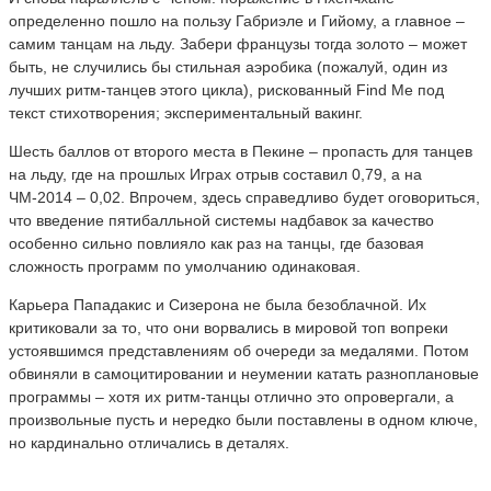
определенно пошло на пользу Габриэле и Гийому, а главное –
самим танцам на льду. Забери французы тогда золото – может
быть, не случились бы стильная аэробика (пожалуй, один из
лучших ритм-танцев этого цикла), рискованный Find Me под
текст стихотворения; экспериментальный вакинг.
Шесть баллов от второго места в Пекине – пропасть для танцев
на льду, где на прошлых Играх отрыв составил 0,79, а на
ЧМ-2014 – 0,02. Впрочем, здесь справедливо будет оговориться,
что введение пятибалльной системы надбавок за качество
особенно сильно повлияло как раз на танцы, где базовая
сложность программ по умолчанию одинаковая.
Карьера Пападакис и Сизерона не была безоблачной. Их
критиковали за то, что они ворвались в мировой топ вопреки
устоявшимся представлениям об очереди за медалями. Потом
обвиняли в самоцитировании и неумении катать разноплановые
программы – хотя их ритм-танцы отлично это опровергали, а
произвольные пусть и нередко были поставлены в одном ключе,
но кардинально отличались в деталях.