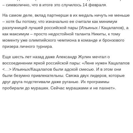
– символично, что в итоге это случилось 14 февраля.
На самом деле, вклад партнерши в их медаль ничуть не меньше
– хотя бы потому, что изначально ее считали как минимум
разлучницей лучшей российской пары (Ильиных / Кацалапов), а
как максимум – просто недостойной таланта Никиты, к тому
моменту уже олимпийского чемпиона в команде и бронзового
призера личного турнира.
Еще шесть лет назад даже Александр Жулин мечтал о
воссоединении яркой российской пары: «Лене нужен Кацалапов
<…> Ильиных/Кацалапов были адской смесью. И в этом они
были безумно привлекательны. Связка двух лидеров, которые
друг друга подстегивали даже руганью. Их программы
пробирали до мурашек. Сейчас мурашками и не пахнет».