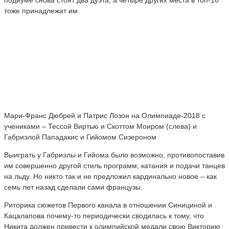
тоже принадлежат им.
Мари-Франс Дюбрей и Патрис Лозон на Олимпиаде-2018 с
учениками – Тессой Виртью и Скоттом Моиром (слева) и
Габриэлой Пападакис и Гийомом Сизероном
Выиграть у Габриэлы и Гийома было возможно, противопоставив
им совершенно другой стиль программ, катания и подачи танцев
на льду. Но никто так и не предложил кардинально новое – как
семь лет назад сделали сами французы.
Риторика сюжетов Первого канала в отношении Синициной и
Кацалапова почему-то периодически сводилась к тому, что
Никита должен привести к олимпийской медали свою Викторию