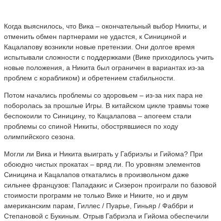
Когда выяснилось, что Вика – окончательный выбор Никиты, и
отменить обмен партнерами не удастся, к Синициной и
Кацалапову возникли новые претензии. Они долгое время
испытывали сложности с поддержками (Вике приходилось учить
новые положения, а Никита был ограничен в вариантах из-за
проблем с корабликом) и обретением стабильности.
Потом начались проблемы со здоровьем – из-за них пара не
поборолась за прошлые Игры. В китайском цикле травмы тоже
беспокоили то Синицину, то Кацалапова – апогеем стали
проблемы со спиной Никиты, обострявшиеся по ходу
олимпийского сезона.
Могли ли Вика и Никита выиграть у Габриэлы и Гийома? При
обоюдно чистых прокатах – вряд ли. По уровням элементов
Синицина и Кацалапов откатались в произвольном даже
сильнее французов: Пападакис и Сизерон проиграли по базовой
стоимости программ не только Вике и Никите, но и двум
американским парам, Гиллес / Пуарье, Гиньяр / Фаббри и
Степановой с Букиным. Отрыв Габриэла и Гийома обеспечили