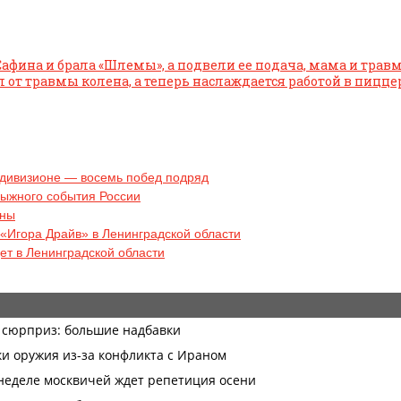
 Сафина и брала «Шлемы», а подвели ее подача, мама и трав
л от травмы колена, а теперь наслаждается работой в пицц
 дивизионе — восемь побед подряд
лыжного события России
аны
«Игора Драйв» в Ленинградской области
т в Ленинградской области