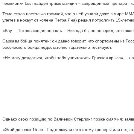
чемпионки был найден триметазидин – запрещенный препарат, 
Тема стала настолько громкой, что о ней узнали даже в мире М
улетев в нокаут от колена Петра Яна) решил потроллить 15-летню
«Вау… Потрясающая новость… Никогда бы не поверил, что такое
Сарказм бойца понятен: он давно говорит, что спортсмены из Ро
российского бойца недостаточно тщательно тестируют.
«Не могу дождаться, чтобы тебя уничтожить. Грязная крыса», – н
Однако свою позицию по Валиевой Стерлинг позже смягчил: заявил
«Этой девочке 15 лет. Подтолкнули ее к этому тренеры или нет, э