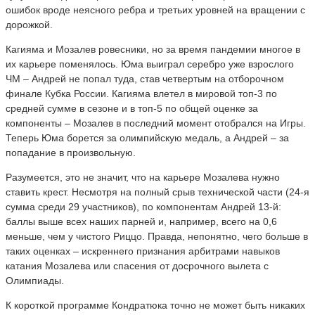
ошибок вроде неясного ребра и третьих уровней на вращении с
дорожкой.
Кагияма и Мозалев ровесники, но за время пандемии многое в
их карьере поменялось. Юма выиграл серебро уже взрослого
ЧМ – Андрей не попал туда, став четвертым на отборочном
финале Кубка России. Кагияма влетел в мировой топ-3 по
средней сумме в сезоне и в топ-5 по общей оценке за
компоненты – Мозалев в последний момент отобрался на Игры.
Теперь Юма борется за олимпийскую медаль, а Андрей – за
попадание в произвольную.
Разумеется, это не значит, что на карьере Мозалева нужно
ставить крест. Несмотря на полный срыв технической части (24-я
сумма среди 29 участников), по компонентам Андрей 13-й:
баллы выше всех наших парней и, например, всего на 0,6
меньше, чем у чистого Риццо. Правда, непонятно, чего больше в
таких оценках – искреннего признания арбитрами навыков
катания Мозалева или спасения от досрочного вылета с
Олимпиады.
К короткой программе Кондратюка точно не может быть никаких