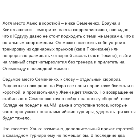
Хотя место Ханю в короткой – ниже Семененко, Брауна и
Квителашвили – смотрится слегка сюрреалистично, очевидно,
что к Юдзуру давно не стоит подходить с теми же мерками, что к
остальным спортсменам. Он может позволить себе устроить
тренировку из одинарных прыжков (как в Пхенчхане) или
непрерывно разминать четверной аксель (как в Пекине); выйти
на главный старт четырехлетия без тренера и прилететь на
Олимпиаду в последний момент.
Седьмое место Семененко, к слову – отдельный сюрприз.
Радоваться пока рано: на Евро все наши парни тоже блистали в
короткой, а произвольная у Жени идет тяжело. Но возвращение
стабильного Семененко точно пойдет на пользу сборной: если
Коляда не поедет и на ЧМ, даже в отсутствие топов, которые
часто пропускают постолимпийские турниры, удержать три квоты
будет тяжело.
Что касается Ханю: возможно, дополнительный прокат короткой
в командном турнире ему не помешал бы. В последние два