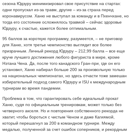
сезона Юдзуру минимизировал свое присутствие на стартах:
одни пропускал из-за травм, другие – из-за страха перед
коронавирусом. Ханю не выступал за команду и в Пхенчхане, но
тогда его состояние осложнялось травмой – сейчас здоровье
Юдзуру, к счастью, кажется более оптимальным.
95 баллов за короткую программу, разумеется, – не приговор
для Ханю, хотя третье чемпионство выглядит все более
призрачным. Личный рекорд Юдзуру – 212,99 балла – все еще
круче лучшего достижения любого фигуриста в мире, кроме
Нэтана Чена. Да, после того канадского Гран-при, где он его
установил, Ханю набирал больше 200 за произвольную только
на национальных чемпионатах, но здесь отчасти тоже замешан
избирательный подход самого Юдзуру и ISU к международным
турнирам во время пандемии.
Проблема в том, что гарантировать себе идеальный прокат
Ханю, судя по официальным тренировкам, может только без
четверного акселя. Но и повторения собственного рекорда не
хватит, чтобы бороться с чистым Ченом и даже Кагиямой,
который перешагнул за 200 в командном турнире. Между
медалью, полученной за счет ошибок соперников, и рекордным