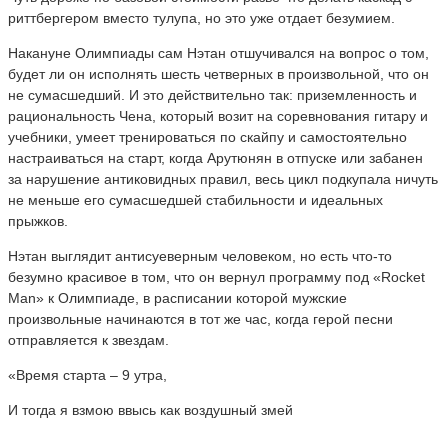
риттбергером вместо тулупа, но это уже отдает безумием.
Накануне Олимпиады сам Нэтан отшучивался на вопрос о том,
будет ли он исполнять шесть четверных в произвольной, что он
не сумасшедший. И это действительно так: приземленность и
рациональность Чена, который возит на соревнования гитару и
учебники, умеет тренироваться по скайпу и самостоятельно
настраиваться на старт, когда Арутюнян в отпуске или забанен
за нарушение антиковидных правил, весь цикл подкупала ничуть
не меньше его сумасшедшей стабильности и идеальных
прыжков.
Нэтан выглядит антисуеверным человеком, но есть что-то
безумно красивое в том, что он вернул программу под «Rocket
Man» к Олимпиаде, в расписании которой мужские
произвольные начинаются в тот же час, когда герой песни
отправляется к звездам.
«Время старта – 9 утра,
И тогда я взмою ввысь как воздушный змей
…