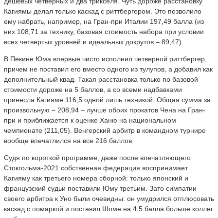
дешевых четверных и два трикселя. Чуть дороже расстановку
Кагиямы делал только каскад с риттбергером. Это позволило
ему набрать, например, на Гран-при Италии 197,49 балла (из
них 108,71 за технику, базовая стоимость набора при условии
всех четвертых уровней и идеальных докрутов – 89,47).
В Пекине Юма впервые чисто исполнил четверной риттбергер,
причем не поставил его вместо одного из тулупов, а добавил как
дополнительный квад. Такая расстановка только по базовой
стоимости дороже на 5 баллов, а со всеми надбавками
принесла Кагияме 116,5 одной лишь техникой. Общая сумма за
произвольную – 208,94 – лучше обоих прокатов Чена на Гран-
при и приближается к оценке Ханю на национальном
чемпионате (211,05). Венгерский арбитр в командном турнире
вообще впечатлился на все 216 баллов.
Судя по короткой программе, даже после впечатляющего
Стокгольма-2021 собственная федерация воспринимает
Кагияму как третьего номера сборной: только японский и
французский судьи поставили Юму третьим. Зато симпатии
своего арбитра к Уно были очевидны: он умудрился отплюсовать
каскад с помаркой и поставил Шоме на 4,5 балла больше коллег