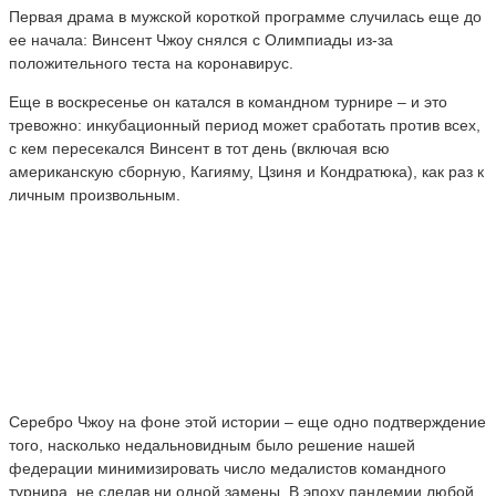
Первая драма в мужской короткой программе случилась еще до
ее начала: Винсент Чжоу снялся с Олимпиады из-за
положительного теста на коронавирус.
Еще в воскресенье он катался в командном турнире – и это
тревожно: инкубационный период может сработать против всех,
с кем пересекался Винсент в тот день (включая всю
американскую сборную, Кагияму, Цзиня и Кондратюка), как раз к
личным произвольным.
Серебро Чжоу на фоне этой истории – еще одно подтверждение
того, насколько недальновидным было решение нашей
федерации минимизировать число медалистов командного
турнира, не сделав ни одной замены. В эпоху пандемии любой