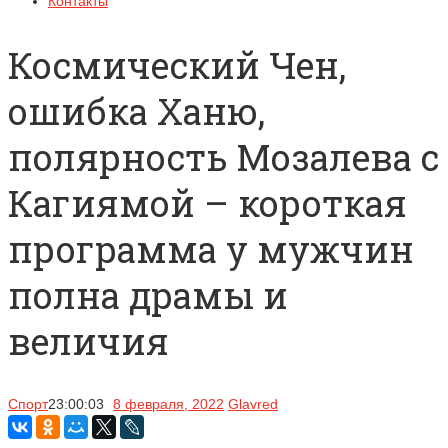
Контакты
Космический Чен,
ошибка Ханю,
полярность Мозалева с
Кагиямой – короткая
программа у мужчин
полна драмы и
величия
Спорт
23:00:03
8 февраля, 2022
Glavred