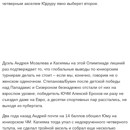
четверным акселем Юдзуру явно выберет второе.
Дуэль Андрея Мозалева и Кагиямы на этой Олимпиаде лишний
раз подтверждает то, что глобальные выводы по юниорским
турнирам делать не стоит – если мы, конечно, говорим не о
женском одиночном. Степанова/Букин после детской победы
над Пападакис и Сизероном безнадежно отстали от них на
взрослом уровне; победитель ЮЧМ Алексей Ерохов ни разу не
съездил даже на Евро, а десятки спортивных пар расстались, не
выходя из пубертата.
Два года назад Андрей почти на 14 баллов обошел Юму на
юниорском ЧМ: Кагияма тогда упал с недокрученного четверного
тулупа, не сделал тройной аксель и собрал еще несколько