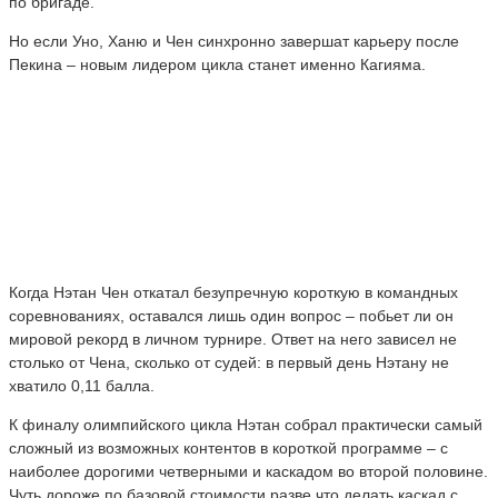
по бригаде.
Но если Уно, Ханю и Чен синхронно завершат карьеру после
Пекина – новым лидером цикла станет именно Кагияма.
Когда Нэтан Чен откатал безупречную короткую в командных
соревнованиях, оставался лишь один вопрос – побьет ли он
мировой рекорд в личном турнире. Ответ на него зависел не
столько от Чена, сколько от судей: в первый день Нэтану не
хватило 0,11 балла.
К финалу олимпийского цикла Нэтан собрал практически самый
сложный из возможных контентов в короткой программе – с
наиболее дорогими четверными и каскадом во второй половине.
Чуть дороже по базовой стоимости разве что делать каскад с