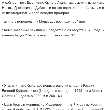
А сейчас – нет. Ему нужно было в Акапулько выступить не хуже
Новака Джоковича в Дубае – и он это сделал: они оба вышли в
четвертьфинал, и серб сегодня проиграл.
Так что в понедельник Медведев возглавит рейтинг.
• Компьютерный рейтинг ATP ведется с 23 августа 1973 года, и
Даниил будет 27-м игроком, побывавшим №1.
• У мужчин уже было две первых ракетки мира из России:
Евгений Кафельников (6 недель в середине 1999-го) и Марат
Сафин (9 недель в 2000-м и 2001-м).
• Если брать и женщин, то Медведев – пятый игрок из России,
который побывает №1. В WTA это делали Мария Шарапова (21