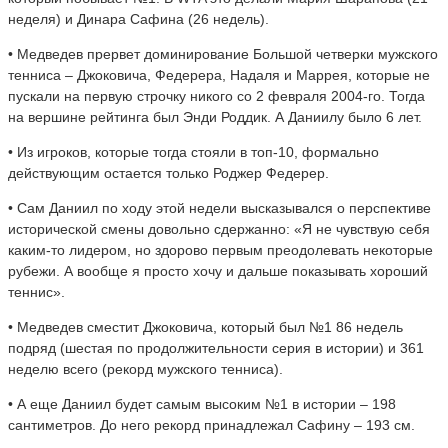
неделя) и Динара Сафина (26 недель).
• Медведев прервет доминирование Большой четверки мужского
тенниса – Джоковича, Федерера, Надаля и Маррея, которые не
пускали на первую строчку никого со 2 февраля 2004-го. Тогда
на вершине рейтинга был Энди Роддик. А Даниилу было 6 лет.
• Из игроков, которые тогда стояли в топ-10, формально
действующим остается только Роджер Федерер.
• Сам Даниил по ходу этой недели высказывался о перспективе
исторической смены довольно сдержанно: «Я не чувствую себя
каким-то лидером, но здорово первым преодолевать некоторые
рубежи. А вообще я просто хочу и дальше показывать хороший
теннис».
• Медведев сместит Джоковича, который был №1 86 недель
подряд (шестая по продолжительности серия в истории) и 361
неделю всего (рекорд мужского тенниса).
• А еще Даниил будет самым высоким №1 в истории – 198
сантиметров. До него рекорд принадлежал Сафину – 193 см.