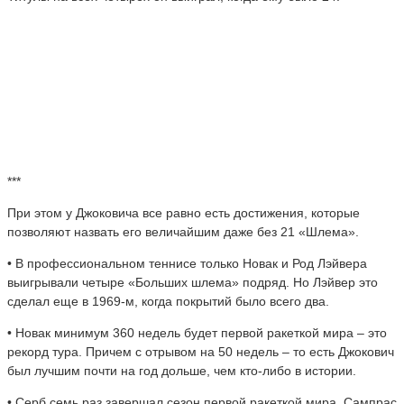
***
При этом у Джоковича все равно есть достижения, которые
позволяют назвать его величайшим даже без 21 «Шлема».
• В профессиональном теннисе только Новак и Род Лэйвера
выигрывали четыре «Больших шлема» подряд. Но Лэйвер это
сделал еще в 1969-м, когда покрытий было всего два.
• Новак минимум 360 недель будет первой ракеткой мира – это
рекорд тура. Причем с отрывом на 50 недель – то есть Джокович
был лучшим почти на год дольше, чем кто-либо в истории.
• Серб семь раз завершал сезон первой ракеткой мира. Сампрас