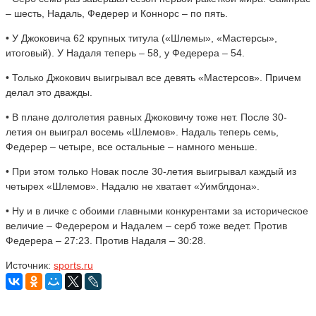
– шесть, Надаль, Федерер и Коннорс – по пять.
• У Джоковича 62 крупных титула («Шлемы», «Мастерсы»,
итоговый). У Надаля теперь – 58, у Федерера – 54.
• Только Джокович выигрывал все девять «Мастерсов». Причем
делал это дважды.
• В плане долголетия равных Джоковичу тоже нет. После 30-
летия он выиграл восемь «Шлемов». Надаль теперь семь,
Федерер – четыре, все остальные – намного меньше.
• При этом только Новак после 30-летия выигрывал каждый из
четырех «Шлемов». Надалю не хватает «Уимблдона».
• Ну и в личке с обоими главными конкурентами за историческое
величие – Федерером и Надалем – серб тоже ведет. Против
Федерера – 27:23. Против Надаля – 30:28.
Источник:
sports.ru