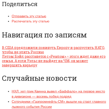
Поделиться
Отправить эту статью
Распечатать эту статью
Навигация по записям
В США предложили покинуть Европу и распустить НАТО,
чтобы не злить Россию
Летом Бэйл расстанется с «Реалом» – этого ждет даже его
семья. А если Уэльс не выйдет на ЧМ, он может
завершить карьеру
Случайные новости
НХЛ: хет-трик Квинна вывел «Баффало» на первое место
в дивизионе — восемь побед подряд
Сотрудники «Газпромнефть-СМ» вышли на старт главного
лыжного события России