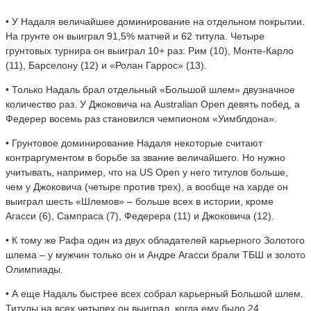
• У Надаля величайшее доминирование на отдельном покрытии.
На грунте он выиграл 91,5% матчей и 62 титула. Четыре
грунтовых турнира он выиграл 10+ раз: Рим (10), Монте-Карло
(11), Барселону (12) и «Ролан Гаррос» (13).
• Только Надаль брал отдельный «Большой шлем» двузначное
количество раз. У Джоковича на Australian Open девять побед, а
Федерер восемь раз становился чемпионом «Уимблдона».
• Грунтовое доминирование Надаля некоторые считают
контраргументом в борьбе за звание величайшего. Но нужно
учитывать, например, что на US Open у него титулов больше,
чем у Джоковича (четыре против трех), а вообще на харде он
выиграл шесть «Шлемов» – больше всех в истории, кроме
Агасси (6), Сампраса (7), Федерера (11) и Джоковича (12).
• К тому же Рафа один из двух обладателей карьерного Золотого
шлема – у мужчин только он и Андре Агасси брали ТБШ и золото
Олимпиады.
• А еще Надаль быстрее всех собрал карьерный Большой шлем.
Титулы на всех четырех он выиграл, когда ему было 24.