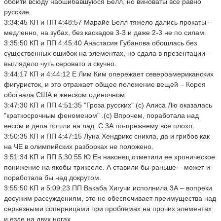
обойти всюду наошибавшуюся Белл, но виноваты все равно
русские.
3:34:45 КП и ПП 4:48:57 Марайе Белл тяжело дались прокаты –
медленно, на зубах, без каскадов 3-3 и даже 2-3 не по силам.
3:35:50 КП и ПП 4:45:40 Анастасия Губанова обошлась без
существенных ошибок на элементах, но сдала в презентации –
выглядело чуть серовато и скучно.
3:44:17 КП и 4:44:12 Е Лим Ким опережает североамериканских
фигуристок, и это отражает общее положение вещей – Корея
обогнала США в женском одиночном.
3:47:30 КП и ПП 4:51:35 "Гроза русских" (с) Алиса Лю оказалась
"краткосрочным феноменом" .(с) Впрочем, поработала над
весом и дела пошли на лад. С 3А по-прежнему все плохо.
3:50:35 КП и ПП 4:47:15 Луна Хендрикс сникла, да и грибов как
на ЧЕ в олимпийских разборках не положено.
3:51:34 КП и ПП 5:30:55 Ю Ен наконец отметили ее хроническое
понижение на якобы трикселе. А ставили бы раньше – может и
поработала бы над докрутом.
3:55:50 КП и 5:09:23 ПП Вакаба Хигучи исполнила 3А – вопреки
досужим рассуждениям, это не обеспечивает преимущества над
серьезными соперницами при проблемах на прочих элементах
и езде на двух ногах.