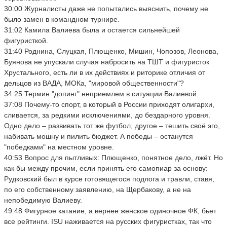
30:00 Журналисты даже не попытались выяснить, почему не
было замен в командном турнире.
31:02 Камила Валиева была и остается сильнейшей
фигуристкой.
31:40 Роднина, Слуцкая, Плющенко, Мишин, Чопозов, Леонова,
Буянова не упускали случая набросить на ТШТ и фигуристок
Хрустального, есть ли в их действиях и риторике отличия от
дельцов из ВАДА, МОКа, "мировой общественности"?
34:25 Термин "допинг" неприемлем в ситуации Валиевой.
37:08 Почему-то спорт, в который в России приходят олигархи,
сливается, за редкими исключениями, до бездарного уровня.
Одно дело – развивать тот же футбол, другое – тешить своё эго,
набивать мошну и пилить бюджет. А победы – останутся
"победками" на местном уровне.
40:53 Вопрос для пытливых: Плющенко, понятное дело, лжёт. Но
как бы между прочим, если принять его самопиар за основу:
Рудковский был в курсе готовящегося подлога и травли, ставя,
по его собственному заявлению, на Щербакову, а не на
непобедимую Валиеву.
49:48 Фигурное катание, а вернее женское одиночное ФК, бьет
все рейтинги. ISU наживается на русских фигуристках, так что