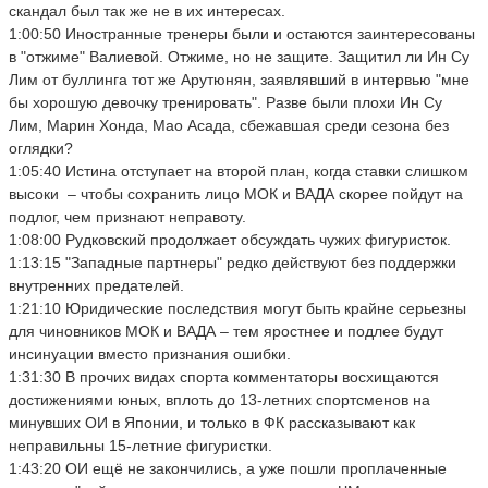
скандал был так же не в их интересах.
1:00:50 Иностранные тренеры были и остаются заинтересованы
в "отжиме" Валиевой. Отжиме, но не защите. Защитил ли Ин Су
Лим от буллинга тот же Арутюнян, заявлявший в интервью "мне
бы хорошую девочку тренировать". Разве были плохи Ин Су
Лим, Марин Хонда, Мао Асада, сбежавшая среди сезона без
оглядки?
1:05:40 Истина отступает на второй план, когда ставки слишком
высоки – чтобы сохранить лицо МОК и ВАДА скорее пойдут на
подлог, чем признают неправоту.
1:08:00 Рудковский продолжает обсуждать чужих фигуристок.
1:13:15 "Западные партнеры" редко действуют без поддержки
внутренних предателей.
1:21:10 Юридические последствия могут быть крайне серьезны
для чиновников МОК и ВАДА – тем яростнее и подлее будут
инсинуации вместо признания ошибки.
1:31:30 В прочих видах спорта комментаторы восхищаются
достижениями юных, вплоть до 13-летних спортсменов на
минувших ОИ в Японии, и только в ФК рассказывают как
неправильны 15-летние фигуристки.
1:43:20 ОИ ещё не закончились, а уже пошли проплаченные