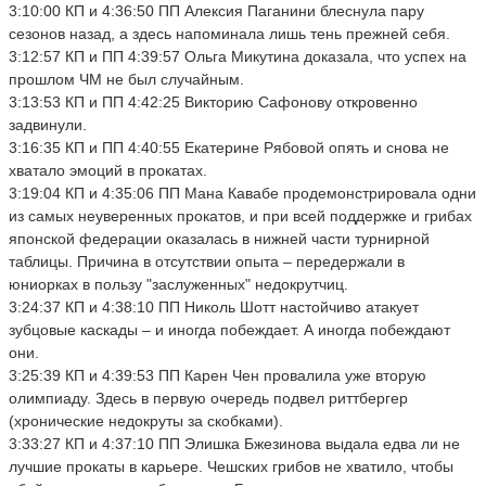
3:10:00 КП и 4:36:50 ПП Алексия Паганини блеснула пару
сезонов назад, а здесь напоминала лишь тень прежней себя.
3:12:57 КП и ПП 4:39:57 Ольга Микутина доказала, что успех на
прошлом ЧМ не был случайным.
3:13:53 КП и ПП 4:42:25 Викторию Сафонову откровенно
задвинули.
3:16:35 КП и ПП 4:40:55 Екатерине Рябовой опять и снова не
хватало эмоций в прокатах.
3:19:04 КП и 4:35:06 ПП Мана Кавабе продемонстрировала одни
из самых неуверенных прокатов, и при всей поддержке и грибах
японской федерации оказалась в нижней части турнирной
таблицы. Причина в отсутствии опыта – передержали в
юниорках в пользу "заслуженных" недокрутчиц.
3:24:37 КП и 4:38:10 ПП Николь Шотт настойчиво атакует
зубцовые каскады – и иногда побеждает. А иногда побеждают
они.
3:25:39 КП и 4:39:53 ПП Карен Чен провалила уже вторую
олимпиаду. Здесь в первую очередь подвел риттбергер
(хронические недокруты за скобками).
3:33:27 КП и 4:37:10 ПП Элишка Бжезинова выдала едва ли не
лучшие прокаты в карьере. Чешских грибов не хватило, чтобы