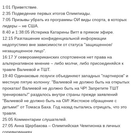
1:01 Приветствие.
2:35 Подведение первых итогов Олимпиады.
7:05 Призывы убрать из программы ОИ виды спорта, в которых
лидеры – не США.
8:40 и 1:38:05 Истерика Катарины Витт в прямом эфире.
12:15 Разглашение конфиденциальной информации
недопустимо вне зависимости от статуса "защищенное/
незащищенное лицо".
16:17 У североамериканских спортсменов нет права на
альтернативное мнение – либо молчи, либо присоединяйся к
травле Валиевой и ТШТ.
19:40 Одинаковые лозунги объединяют западных "партнеров" и
местную пятую колонну: "Валиевой не должно быть на открытых
прокатах! Валиевой не должно быть на ЧР! Запретите ТШТ
тренировать!" раздалось внутри страны прежде заявлений
"Валиевой не должно быть на ОИ! Жестокое обращение с
детьми!" от Томаса Баха. Год назад пытались отрицать, что это
травля.
25:05 Комментарии слушателей.
27:05 Анна Щербакова – Олимпийская Чемпионка в личных
соревнованиях.