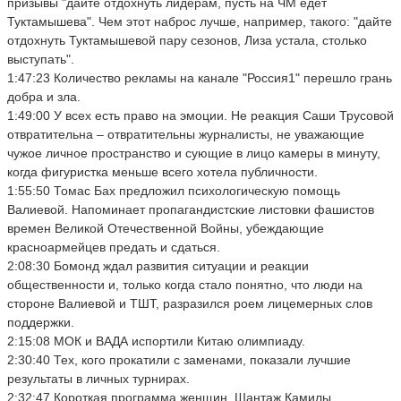
призывы "дайте отдохнуть лидерам, пусть на ЧМ едет
Туктамышева". Чем этот наброс лучше, например, такого: "дайте
отдохнуть Туктамышевой пару сезонов, Лиза устала, столько
выступать".
1:47:23 Количество рекламы на канале "Россия1" перешло грань
добра и зла.
1:49:00 У всех есть право на эмоции. Не реакция Саши Трусовой
отвратительна – отвратительны журналисты, не уважающие
чужое личное пространство и сующие в лицо камеры в минуту,
когда фигуристка меньше всего хотела публичности.
1:55:50 Томас Бах предложил психологическую помощь
Валиевой. Напоминает пропагандистские листовки фашистов
времен Великой Отечественной Войны, убеждающие
красноармейцев предать и сдаться.
2:08:30 Бомонд ждал развития ситуации и реакции
общественности и, только когда стало понятно, что люди на
стороне Валиевой и ТШТ, разразился роем лицемерных слов
поддержки.
2:15:08 МОК и ВАДА испортили Китаю олимпиаду.
2:30:40 Тех, кого прокатили с заменами, показали лучшие
результаты в личных турнирах.
2:32:47 Короткая программа женщин. Шантаж Камилы