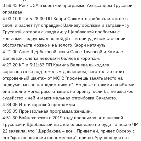
3:59:43 Риск с 3А в короткой программе Александры Трусовой
оправдан.
4:03:10 КП и 5:28:30 ПП Каори Сакомото грибовали как не в
себя, и расчет тут оправдан: Валиеву оболжем и затравим; у
Трусовой лотерея с квадами; у Щербаковой проблемы с
коньками – вдруг квад не пойдёт – и при удачном стечении
обстоятельств можно и на золото Каори натянуть.
4:21:00 Анне Щербаковой, как и Саше Трусовой и Камиле
Валиевой, слегка недодали баллов в короткой.
4:27:20 КП и 5:11:33 ПП Камила Валиева выходила
соревноваться под тяжелым давлением, чего только стоит
откровенный шантаж от МОК: "посмеешь занять место на
подиуме, мы не наградим никого". Но даже с такими ошибками
она вполне могла рассчитывать на бронзу, если бы не жесткое
судейство к ней и максимальная отгрибовка Сакамото.
4:34:05 Итоги короткой программы.
4:35:05 Произвольная программа женщин.
4:51:30 Вайцеховская в 2019 году пророчила, что никакой
Трусовой и Щербаковой на этой олимпиаде не будет, а после ЧР
22 заявила, что "Щербакова – все". Привет ей, привет Орсеру с
его "краткосрочными феноменами", привет Арутюняну и его