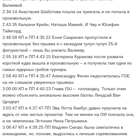
Валиевой.
2:34:14 Анастасия Шаботова пошла на триксель и не попала в
произвольную.
2:43:35 Кальяни Крейн, Наташа Маккей, И Чжу и Юсефин
Тайегорд.
2:48:58 КП и ПП 4:35:22 Енни Сааринен пропустили в
произвольную без прыжка и с каскадом тулуп-тулуп 25-й
фигуристкой – лишь бы унизить Валиеву.
2:55:16 КП и ПП 4:43:15 Екатерина Куракова после развала
короткой едва вышла в произвольную – и получила там одни из
самых ядерных грибов турнира.
2:58:40 КП и ПП 4:35:47 Александру Фегин недосчиталась ГОЕ
на не слишком уверенных прыжках.
3:00:00 КП и ПП 4:40:23 Глава ISU – голландец. Только этим
можно объяснить аномально высокие баллы Линдсай Ван
Цундерт.
3:03:47 КП и 4:37:47 ПП Эва Лотта Киибус давно приучила не
ждать от нее чистых прокатов. Тем не менее на ОИ поехала она,
а не чемпионка Эстонии Нина Петрыкина.
3:08:47 КП и 4:39:25 ПП Мадлен Скизас была симпатична в
команднике, но, похоже, выдохлась к личным соревнованиям.