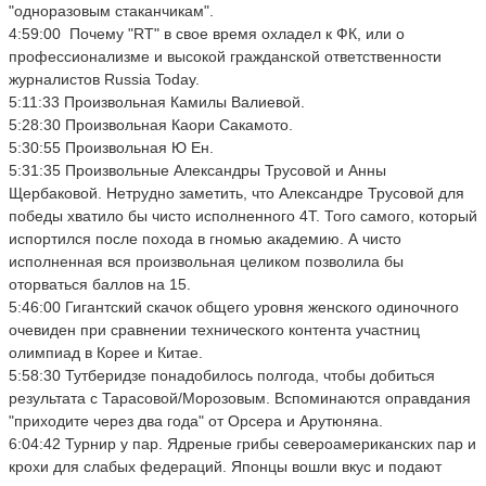
"одноразовым стаканчикам".
4:59:00 Почему "RT" в свое время охладел к ФК, или о
профессионализме и высокой гражданской ответственности
журналистов Russia Today.
5:11:33 Произвольная Камилы Валиевой.
5:28:30 Произвольная Каори Сакамото.
5:30:55 Произвольная Ю Ен.
5:31:35 Произвольные Александры Трусовой и Анны
Щербаковой. Нетрудно заметить, что Александре Трусовой для
победы хватило бы чисто исполненного 4Т. Того самого, который
испортился после похода в гномью академию. А чисто
исполненная вся произвольная целиком позволила бы
оторваться баллов на 15.
5:46:00 Гигантский скачок общего уровня женского одиночного
очевиден при сравнении технического контента участниц
олимпиад в Корее и Китае.
5:58:30 Тутберидзе понадобилось полгода, чтобы добиться
результата с Тарасовой/Морозовым. Вспоминаются оправдания
"приходите через два года" от Орсера и Арутюняна.
6:04:42 Турнир у пар. Ядреные грибы североамериканских пар и
крохи для слабых федераций. Японцы вошли вкус и подают