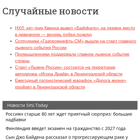
Случайные новости
НХЛ: хет-трик Квинна вывел «Баффало» на первое место
в дивизионе — восемь побед подряд
Сотрудники «Газпромнефть-СМ» вышли на старт главного
лыжного события России
Промышленники поддержали главное лыжное событие
страны
Старт «Лыжни России» состоится на территории
автодрома «Игора Драйв» в Ленинградской области
Ежегодный патриотический марафон «Дорога жизни»
пройдет в Ленинградской области