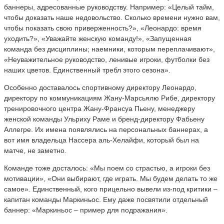
баннеры, адресованные руководству. Например: «Целый тайм,
чтобы доказать наше недовольство. Сколько времени нужно вам,
чтобы показать свою приверженность?», «Леонардо: время
уходить?», «Уважайте женскую команду!», «Запущенная
команда без дисциплины; наемники, которым переплачивают»,
«Неуважительное руководство, ленивые игроки, футболки без
наших цветов. Единственный требл этого сезона».
Особенно доставалось спортивному директору Леонардо,
директору по коммуникациям Жану-Марсьялю Рибе, директору
тренировочного центра Жану-Франсуа Пьену, менеджеру
женской команды Ульриху Раме и бренд-директору Фабьену
Аллегре. Их имена появлялись на персональных баннерах, а
вот имя владельца Нассера аль-Хелайфи, который был на
матче, не заметно.
Команде тоже досталось: «Мы поем со страстью, а игроки без
мотивации», «Они выбирают, где играть. Мы будем делать то же
самое». Единственный, кого прицельно вывели из-под критики –
капитан команды Маркиньос. Ему даже посвятили отдельный
баннер: «Маркиньос – пример для подражания».