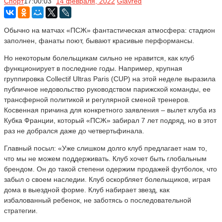
Спорт
17:00:03
14 февраля, 2022
Glavred
Обычно на матчах «ПСЖ» фантастическая атмосфера: стадион
заполнен, фанаты поют, бывают красивые перформансы.
Но некоторым болельщикам сильно не нравится, как клуб
функционирует в последние годы. Например, крупная
группировка Collectif Ultras Paris (CUP) на этой неделе выразила
публичное недовольство руководством парижской команды, ее
трансферной политикой и регулярной сменой тренеров.
Косвенная причина для конкретного заявления – вылет клуба из
Кубка Франции, который «ПСЖ» забирал 7 лет подряд, но в этот
раз не добрался даже до четвертьфинала.
Главный посыл: «Уже слишком долго клуб предлагает нам то,
что мы не можем поддерживать. Клуб хочет быть глобальным
брендом. Он до такой степени одержим продажей футболок, что
забыл о своем наследии. Клуб оскорбляет болельщиков, играя
дома в выездной форме. Клуб набирает звезд, как
избалованный ребенок, не заботясь о последовательной
стратегии.