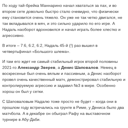
По ходу тай-брейка Маннарино начал хвататься за пах, и во
втором сете довольно быстро стало очевидно, что физически
ему становится очень тяжело. Он уже не так четко двигался, не
так вкладывался в мяч, и это сильно ударило по его игре. А
Надаль наоборот вдохновился и начал играть более хлестко и
агрессивно.
В итоге – 7:6, 6:2, 6:2, Надаль 45-й (!) раз вышел в
четвертьфинал «Большого шлема».
И там его ждет не самый стабильный игрок второй половины
2021-го
Александр Зверев
, а
Денис Шаповалов
. Немец в
воскресенье был очень вялым и пассивным, а Денис наоборот
провел очень качественный матч, демонстрировал стабильную и
контролируемую агрессию и задавил №3 в мире. Особенно
хорош он был у сетки.
С Шаповаловым Надалю тоже просто не будет – когда они в
прошлом году встречались на грунте в Риме, у Дениса было два
матчбола. А в декабре он обыграл Рафу на выставочном
турнире в Абу-Даби.