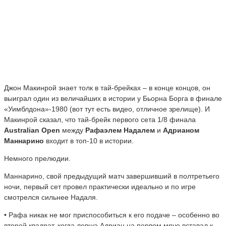
Джон Макинрой знает толк в тай-брейках – в конце концов, он
выиграл один из величайших в истории у Бьорна Борга в финале
«Уимблдона»-1980 (вот тут есть видео, отличное зрелище). И
Макинрой сказал, что тай-брейк первого сета 1/8 финала
Australian Open
между
Рафаэлем Надалем
и
Адрианом
Маннарино
входит в топ-10 в истории.
Немного прелюдии.
Маннарино, свой предыдущий матч завершивший в полтретьего
ночи, первый сет провел практически идеально и по игре
смотрелся сильнее Надаля.
• Рафа никак не мог приспособиться к его подаче – особенно во
второй квадрат, когда левша Адриан на первом мяче вставал к