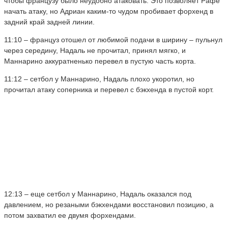
чтобы французу было неудобно атаковать. Это позволяет Рафе
начать атаку, но Адриан каким-то чудом пробивает форхенд в
задний край задней линии.
11:10 – француз отошел от любимой подачи в ширину – пульнул
через середину, Надаль не прочитал, принял мягко, и
Маннарино аккуратненько перевел в пустую часть корта.
11:12 – сетбол у Маннарино, Надаль плохо укоротил, но
прочитал атаку соперника и перевел с бэкхенда в пустой корт.
12:13 – еще сетбол у Маннарино, Надаль оказался под
давлением, но резаными бэкхендами восстановил позицию, а
потом захватил ее двумя форхендами.