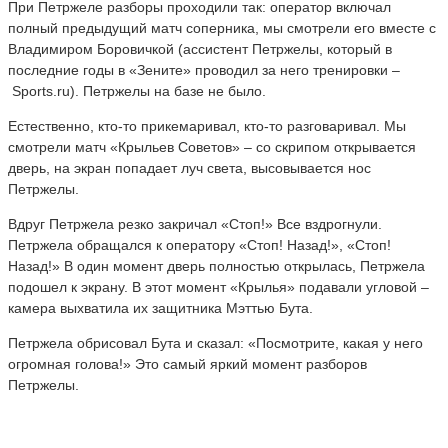
При Петржеле разборы проходили так: оператор включал
полный предыдущий матч соперника, мы смотрели его вместе с
Владимиром Боровичкой (ассистент Петржелы, который в
последние годы в «Зените» проводил за него тренировки –
Sports.ru). Петржелы на базе не было.
Естественно, кто-то прикемаривал, кто-то разговаривал. Мы
смотрели матч «Крыльев Советов» – со скрипом открывается
дверь, на экран попадает луч света, высовывается нос
Петржелы.
Вдруг Петржела резко закричал «Стоп!» Все вздрогнули.
Петржела обращался к оператору «Стоп! Назад!», «Стоп!
Назад!» В один момент дверь полностью открылась, Петржела
подошел к экрану. В этот момент «Крылья» подавали угловой –
камера выхватила их защитника Мэттью Бута.
Петржела обрисовал Бута и сказал: «Посмотрите, какая у него
огромная голова!» Это самый яркий момент разборов
Петржелы.