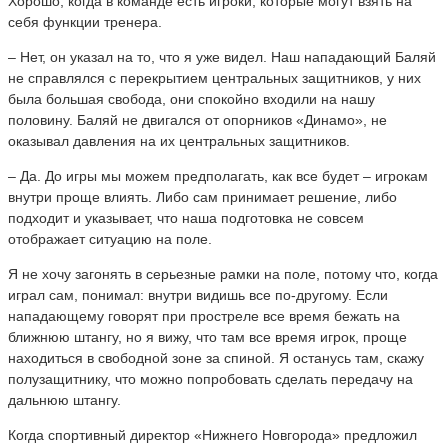
Хорошо, когда в команде есть игроки, которые могут взять на
себя функции тренера.
– Нет, он указал на то, что я уже видел. Наш нападающий Баляй
не справлялся с перекрытием центральных защитников, у них
была большая свобода, они спокойно входили на нашу
половину. Баляй не двигался от опорников «Динамо», не
оказывал давления на их центральных защитников.
– Да. До игры мы можем предполагать, как все будет – игрокам
внутри проще влиять. Либо сам принимает решение, либо
подходит и указывает, что наша подготовка не совсем
отображает ситуацию на поле.
Я не хочу загонять в серьезные рамки на поле, потому что, когда
играл сам, понимал: внутри видишь все по-другому. Если
нападающему говорят при простреле все время бежать на
ближнюю штангу, но я вижу, что там все время игрок, проще
находиться в свободной зоне за спиной. Я останусь там, скажу
полузащитнику, что можно попробовать сделать передачу на
дальнюю штангу.
Когда спортивный директор «Нижнего Новгорода» предложил