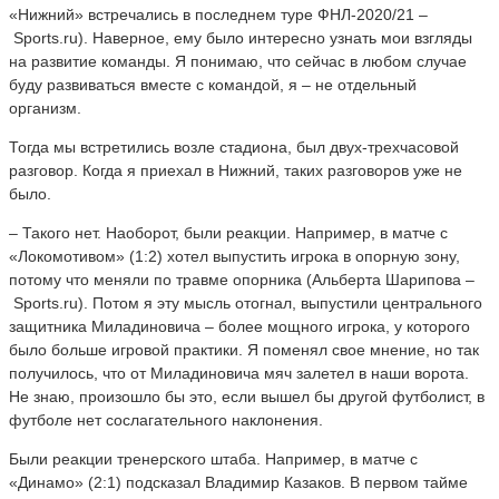
«Нижний» встречались в последнем туре ФНЛ-2020/21 –
Sports.ru). Наверное, ему было интересно узнать мои взгляды
на развитие команды. Я понимаю, что сейчас в любом случае
буду развиваться вместе с командой, я – не отдельный
организм.
Тогда мы встретились возле стадиона, был двух-трехчасовой
разговор. Когда я приехал в Нижний, таких разговоров уже не
было.
– Такого нет. Наоборот, были реакции. Например, в матче с
«Локомотивом» (1:2) хотел выпустить игрока в опорную зону,
потому что меняли по травме опорника (Альберта Шарипова –
Sports.ru). Потом я эту мысль отогнал, выпустили центрального
защитника Миладиновича – более мощного игрока, у которого
было больше игровой практики. Я поменял свое мнение, но так
получилось, что от Миладиновича мяч залетел в наши ворота.
Не знаю, произошло бы это, если вышел бы другой футболист, в
футболе нет сослагательного наклонения.
Были реакции тренерского штаба. Например, в матче с
«Динамо» (2:1) подсказал Владимир Казаков. В первом тайме