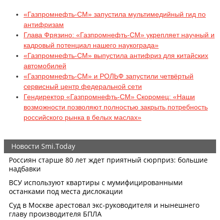
«Газпромнефть-СМ» запустила мультимедийный гид по
антифризам
Глава Фрязино: «Газпромнефть-СМ» укрепляет научный и
кадровый потенциал нашего наукограда»
«Газпромнефть-СМ» выпустила антифриз для китайских
автомобилей
«Газпромнефть-СМ» и РОЛЬФ запустили четвёртый
сервисный центр федеральной сети
Гендиректор «Газпромнефть-СМ» Скоромец: «Наши
возможности позволяют полностью закрыть потребность
российского рынка в белых маслах»