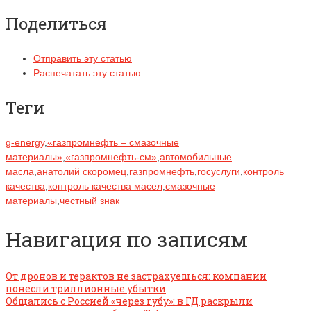
Поделиться
Отправить эту статью
Распечатать эту статью
Теги
g-energy
,
«газпромнефть – смазочные
материалы»
,
«газпромнефть-см»
,
автомобильные
масла
,
анатолий скоромец
,
газпромнефть
,
госуслуги
,
контроль
качества
,
контроль качества масел
,
смазочные
материалы
,
честный знак
Навигация по записям
От дронов и терактов не застрахуешься: компании
понесли триллионные убытки
Общались с Россией «через губу»: в ГД раскрыли