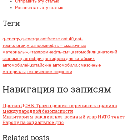
Отправить эту статью
Распечатать эту статью
Теги
g-energy
,
g-energy antifreeze oat 40
,
oat-
технологии
,
«газпромнефть – смазочные
материалы»
,
«газпромнефть-см»
,
автомобили
,
анатолий
скоромец
,
антифриз
,
антифриз для китайских
автомобилей
,
китайские автомобили
,
смазочные
материалы
,
технические жидкости
Навигация по записям
Против ДСНВ: Трамп решил переписать правила
международной безопасности
Милитаризм как диагноз: военный угар НАТО тянет
Европу на социальное дно
Related posts