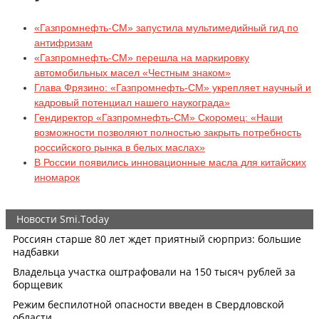
«Газпромнефть-СМ» запустила мультимедийный гид по
антифризам
«Газпромнефть-СМ» перешла на маркировку
автомобильных масел «Честным знаком»
Глава Фрязино: «Газпромнефть-СМ» укрепляет научный и
кадровый потенциал нашего наукограда»
Гендиректор «Газпромнефть-СМ» Скоромец: «Наши
возможности позволяют полностью закрыть потребность
российского рынка в белых маслах»
В России появились инновационные масла для китайских
иномарок