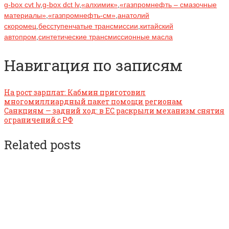
g-box cvt lv
,
g-box dct lv
,
«алхимик»
,
«газпромнефть – смазочные
материалы»
,
«газпромнефть-см»
,
анатолий
скоромец
,
бесступенчатые трансмиссии
,
китайский
автопром
,
синтетические трансмиссионные масла
Навигация по записям
На рост зарплат: Кабмин приготовил
многомиллиардный пакет помощи регионам
Санкциям — задний ход: в ЕС раскрыли механизм снятия
ограничений с РФ
Related posts