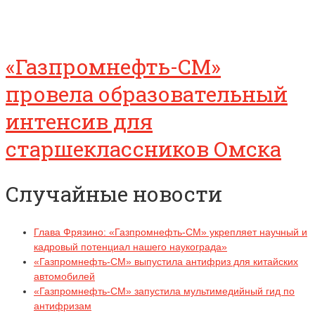
«Газпромнефть-СМ»
провела образовательный
интенсив для
старшеклассников Омска
Случайные новости
Глава Фрязино: «Газпромнефть-СМ» укрепляет научный и
кадровый потенциал нашего наукограда»
«Газпромнефть-СМ» выпустила антифриз для китайских
автомобилей
«Газпромнефть-СМ» запустила мультимедийный гид по
антифризам