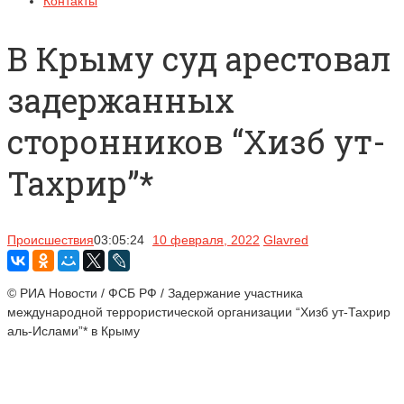
Контакты
В Крыму суд арестовал
задержанных
сторонников “Хизб ут-
Тахрир”*
Происшествия
03:05:24
10 февраля, 2022
Glavred
© РИА Новости / ФСБ РФ / Задержание участника
международной террористической организации “Хизб ут-Тахрир
аль-Ислами”* в Крыму