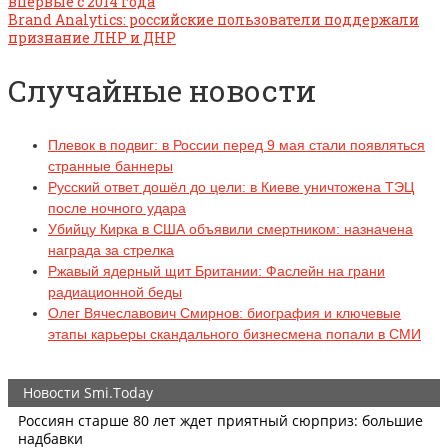
впервые с 2014 года
Brand Analytics: российские пользователи поддержали
признание ЛНР и ДНР
Случайные новости
Плевок в подвиг: в России перед 9 мая стали появляться
странные баннеры
Русский ответ дошёл до цели: в Киеве уничтожена ТЭЦ
после ночного удара
Убийцу Кирка в США объявили смертником: назначена
награда за стрелка
Ржавый ядерный щит Британии: Фаслейн на грани
радиационной беды
Олег Вячеславович Смирнов: биография и ключевые
этапы карьеры скандального бизнесмена попали в СМИ