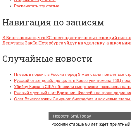
Распечатать эту статью
Навигация по записям
В Вене заявили, что ЕС пострадает от новых санкций сильн
Депутаты ЗакСа Петербурга уйдут на удаленку, а школьни
Случайные новости
Плевок в подвиг: в России перед 9 мая стали появляться с
Русский ответ дошёл до цели: в Киеве уничтожена ТЭЦ пос
Убийцу Кирка в США объявили смертником: назначена нагр
Ржавый ядерный щит Британии: Фаслейн на грани радиаци
Олег Вячеславович Смирнов: биография и ключевые этапы