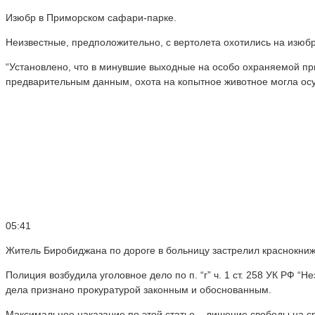
Изюбр в Приморском сафари-парке.
Неизвестные, предположительно, с вертолета охотились на изюбр
“Установлено, что в минувшие выходные на особо охраняемой п
предварительным данным, охота на копытное животное могла осущ
05:41
Житель Биробиджана по дороге в больницу застрелил краснокни
Полиция возбудила уголовное дело по п. “г” ч. 1 ст. 258 УК РФ 
дела признано прокуратурой законным и обоснованным.
Максимальное наказание по этой статье – лишение свободы на сро