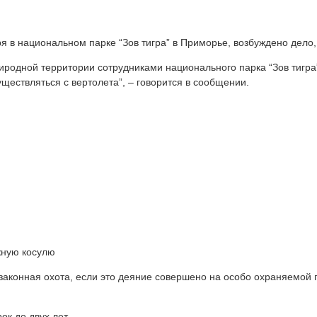
я в национальном парке “Зов тигра” в Приморье, возбуждено дело
риродной территории сотрудниками национального парка “Зов тиг
ествляться с вертолета”, – говорится в сообщении.
жную косулю
“Незаконная охота, если это деяние совершено на особо охраняемо
к до двух лет.