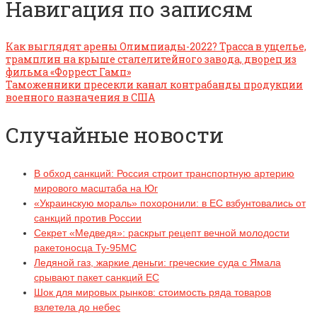
Навигация по записям
Как выглядят арены Олимпиады-2022? Трасса в ущелье,
трамплин на крыше сталелитейного завода, дворец из
фильма «Форрест Гамп»
Таможенники пресекли канал контрабанды продукции
военного назначения в США
Случайные новости
В обход санкций: Россия строит транспортную артерию
мирового масштаба на Юг
«Украинскую мораль» похоронили: в ЕС взбунтовались от
санкций против России
Секрет «Медведя»: раскрыт рецепт вечной молодости
ракетоносца Ту-95МС
Ледяной газ, жаркие деньги: греческие суда с Ямала
срывают пакет санкций ЕС
Шок для мировых рынков: стоимость ряда товаров
взлетела до небес