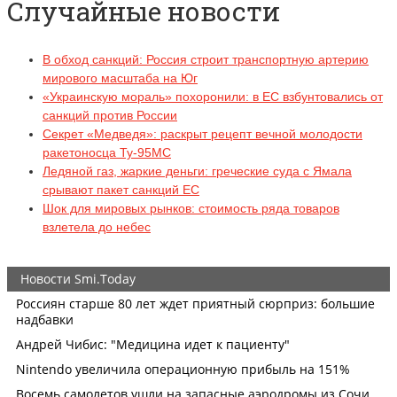
Случайные новости
В обход санкций: Россия строит транспортную артерию
мирового масштаба на Юг
«Украинскую мораль» похоронили: в ЕС взбунтовались от
санкций против России
Секрет «Медведя»: раскрыт рецепт вечной молодости
ракетоносца Ту-95МС
Ледяной газ, жаркие деньги: греческие суда с Ямала
срывают пакет санкций ЕС
Шок для мировых рынков: стоимость ряда товаров
взлетела до небес