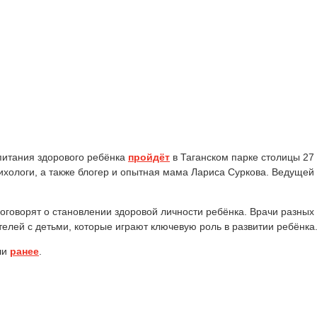
питания здорового ребёнка
пройдёт
в Таганском парке столицы 27 
ихологи, а также блогер и опытная мама Лариса Суркова. Ведуще
поговорят о становлении здоровой личности ребёнка. Врачи разны
телей с детьми, которые играют ключевую роль в развитии ребёнка
ли
ранее
.