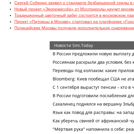
Сергей Собянин заявил о стандарте безбарьерной среды в
Новый проект «Экорежиссёр» от Мосприроды научит москв
Традиционный цветочный забег состоится в московском па
Проект «Питомцы в Москве» стартовал на платформе «Гор
Полицейские Москвы получили дополнительное снаряжение