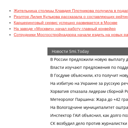
Жительница столицы Клавдия Плотникова получила в подар
Риэлтор Лилия Кулькова рассказала о составляющих рейтин
Каршеринговый сервис успешно развивается в Москве
На заводе «Москвич» начал работу главный конвейер
Сотрудники Мосгосстройнадзора начали ездить на новых р