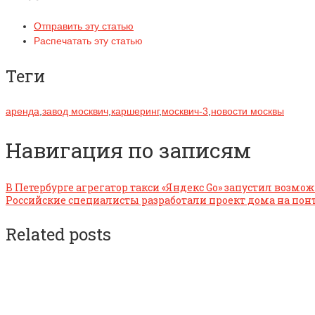
Отправить эту статью
Распечатать эту статью
Теги
аренда
,
завод москвич
,
каршеринг
,
москвич-3
,
новости москвы
Навигация по записям
В Петербурге агрегатор такси «Яндекс Go» запустил возмо
Российские специалисты разработали проект дома на пон
Related posts