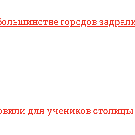
 большинстве городов задрал
овили для учеников столицы