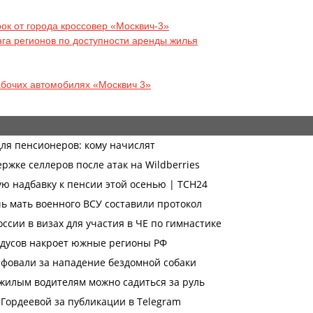
ок от города кроссовер «Москвич-3»
га регионов по доступности аренды жилья
абочих автомобилях «Москвич 3»