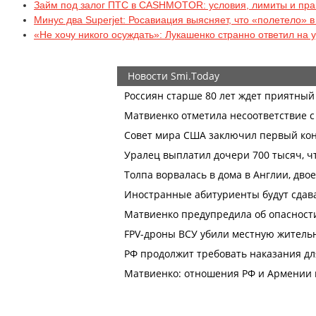
Займ под залог ПТС в CASHMOTOR: условия, лимиты и пр
Минус два Superjet: Росавиация выясняет, что «полетело» 
«Не хочу никого осуждать»: Лукашенко странно ответил на 