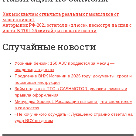
Как москвичам отличить реальных газовщиков от
мошенников?
Авторынок РФ-2021 остался в «плюсе», несмотря на спад с
июля. В ТОП-25 «китайцы» пока не вошли
Случайные новости
Убойный бензин: 150 АЗС продаются за месяц —
владельцы в долгах
Продление ВНЖ Испании в 2026 году: документы, сроки и
пошаговая инструкция
Займ под залог ПТС в CASHMOTOR: условия, лимиты и
правила оформления
Минус два Superjet: Росавиация выясняет, что «полетело»
в самолетах
«Не хочу никого осуждать»: Лукашенко странно ответил на
удар ВСУ по детям