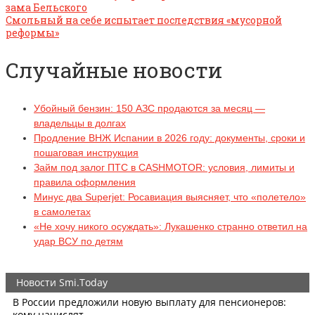
зама Бельского
Смольный на себе испытает последствия «мусорной
реформы»
Случайные новости
Убойный бензин: 150 АЗС продаются за месяц —
владельцы в долгах
Продление ВНЖ Испании в 2026 году: документы, сроки и
пошаговая инструкция
Займ под залог ПТС в CASHMOTOR: условия, лимиты и
правила оформления
Минус два Superjet: Росавиация выясняет, что «полетело»
в самолетах
«Не хочу никого осуждать»: Лукашенко странно ответил на
удар ВСУ по детям