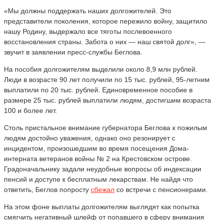
«
Мы должны поддержать наших долгожителей. Это
представители поколения, которое пережило войну, защитило
нашу Родину, выдержало все тяготы послевоенного
восстановления страны. Забота о них — наш святой долг
», —
звучит в заявлении пресс-службы Беглова.
На пособия долгожителям выделили около 8,9 млн рублей.
Люди в возрасте 90 лет получили по 15 тыс. рублей, 95-летним
выплатили по 20 тыс. рублей. Единовременное пособие в
размере 25 тыс. рублей выплатили людям, достигшим возраста
100 и более лет.
Столь пристальное внимание губернатора Беглова к пожилым
людям достойно уважения, однако оно резонирует с
инцидентом, произошедшим во время посещения Дома-
интерната ветеранов войны № 2 на Крестовском острове.
Градоначальнику задали неудобные вопросы об индексации
пенсий и доступе к бесплатным лекарствам. Не найдя что
ответить, Беглов попросту
сбежал
со встречи с пенсионерами.
На этом фоне выплаты долгожителям выглядят как попытка
смягчить негативный шлейф от попавшего в сферу внимания