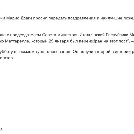
лии Марио Драги просил передать поздравления и наилучшие пож
на с председателем Совета министров Итальянской Республики Ма
 Маттарелле, который 29 января был переизбран на этот пост”, –
бботу в восьмом туре голосования. Он получил второй в истории 
егатов.
ей