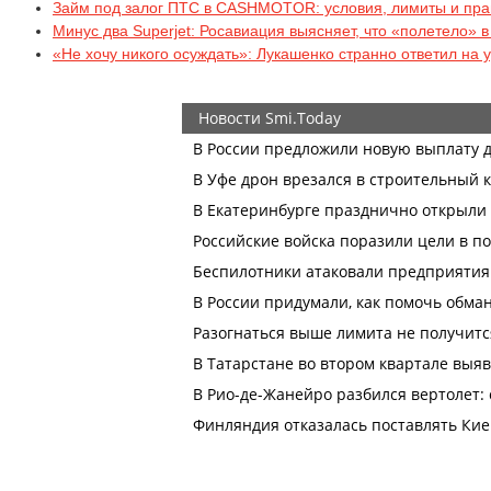
Займ под залог ПТС в CASHMOTOR: условия, лимиты и пр
Минус два Superjet: Росавиация выясняет, что «полетело» 
«Не хочу никого осуждать»: Лукашенко странно ответил на 