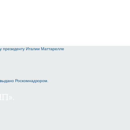
у президенту Италии Маттарелле
 выдано Роскомнадзором.
П».