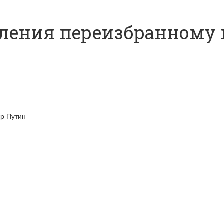
вления переизбранному
ир Путин