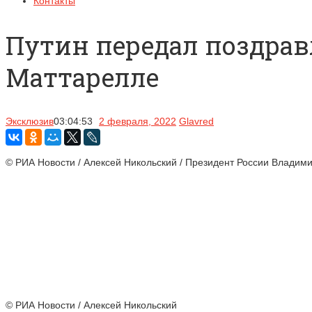
Контакты
Путин передал поздра
Маттарелле
Эксклюзив
03:04:53
2 февраля, 2022
Glavred
© РИА Новости / Алексей Никольский / Президент России Владим
© РИА Новости / Алексей Никольский