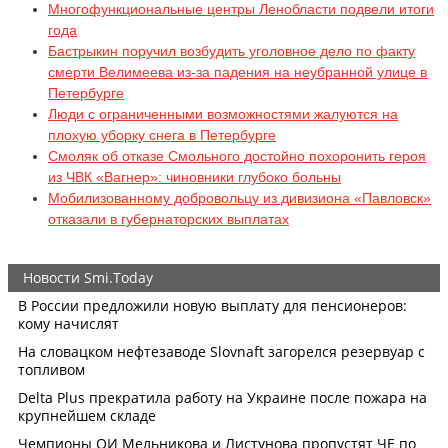
Многофункциональные центры Ленобласти подвели итоги
года
Бастрыкин поручил возбудить уголовное дело по факту
смерти Велимеева из-за падения на неубранной улице в
Петербурге
Люди с ограниченными возможностями жалуются на
плохую уборку снега в Петербурге
Смоляк об отказе Смольного достойно похоронить героя
из ЧВК «Вагнер»: чиновники глубоко больны
Мобилизованному добровольцу из дивизиона «Павловск»
отказали в губернаторских выплатах