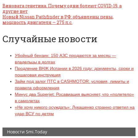
Виновата генетика. Почему одни болеют COVID-19, а
другие нет
Новый Nissan Pathfinder в РФ: объявлены цены,
мощность двигателя — 275 л.с.
Случайные новости
Убойный бензин: 150 АЗС продаются за месяц —
владельцы в долгах
Продление ВНЖ Испании в 2026 году: документы, сроки и
пошаговая инструкция
Займ под залог ПТС в CASHMOTOR: условия, лимиты и
правила оформления
Минус два Superjet: Росавиация выясняет, что «полетело»
в самолетах
«Не хочу никого осуждать»: Лукашенко странно ответил на
удар ВСУ по детям