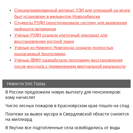
Специализированный аппарат УЗИ для операций на мозге
был установлен в медцентре Новосибирска
Студенты РУДН сконструировали систему для выявления
дефицита витаминов
Учёные РУДН создали клеточный препарат для
восстановления костной ткани
Учёные из Нижнего Новгорода создали полностью
разлагаемый биополимер
Учёные ДВФУ разработали программу восстановления
после инсульта с применением виртуальной реальности