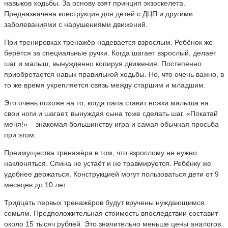
навыков ходьбы.
За основу взят принцип экзоскелета.
Пр
едназначе
на конструкция для детей с ДЦП и другими
заболеваниями с нарушениями движений.
При тренировках
тренажёр надевается взрослым. Ребёнок же
берётся за специальные ручки
.
Когда шагает взрослый, делает
шаг и малыш
, вынужденно копируя движения.
Постепенно
приобретается навык правильной ходьбы. Но, что очень важно, в
то же время укрепляется связь между
старшим и младшим.
Это очень похоже на то, когда папа ставит ножки малыша на
свои ноги и
шагает, вынуждая сына тоже сделать шаг. «Покатай
меня!» –
знакомая большинству игра и самая обычная просьба
при этом.
Преимущества тренажёра
в том, что взрослому не нужно
наклоняться. Спина не устаёт и не травмируется.
Ребёнку же
удобнее держаться.
Конструкци
ей могут пользоваться дети от 9
месяцев до 10 лет.
Тридцать первых тренажёров будут
вручены нуждающимся
семьям.
Предположительная стоимость впоследствии составит
около 15 тысяч рублей. Это значительно меньше
цены аналогов.