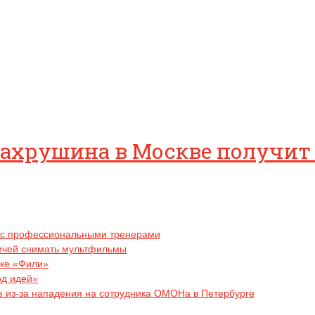
ахрушина в Москве получит
у с профессиональными тренерами
ичей снимать мультфильмы
рке «Фили»
од идей»
 из-за нападения на сотрудника ОМОНа в Петербурге