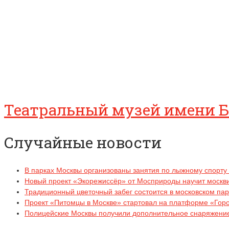
Театральный музей имени Б
Случайные новости
В парках Москвы организованы занятия по лыжному спорт
Новый проект «Экорежиссёр» от Мосприроды научит москв
Традиционный цветочный забег состоится в московском па
Проект «Питомцы в Москве» стартовал на платформе «Гор
Полицейские Москвы получили дополнительное снаряжение