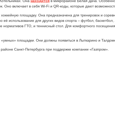
Котельниках. Она
находится
в микрорайоне Белая Дача. Особенно
. Оно включает в себя Wi-Fi и QR-коды, которые дают возможност
ю хоккейную площадку. Она предназначена для тренировок и сорев
 её использование для других видов спорта – футбол, баскетбол,
че нормативов ГТО, и теннисный стол. Для комфортного посещения
х «умных» площадки. Они должны появиться в Лыткарино и Талдом
районе Санкт-Петербурга при поддержке компании «Газпром».