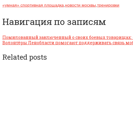
«умная» спортивная площадка
,
новости москвы
,
тренировки
Навигация по записям
Помилованный заключенный о своих боевых товарищах: 
Волонтёры Ленобласти помогают поддерживать связь м
Related posts