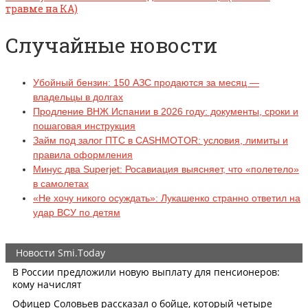
травме на КА)
Случайные новости
Убойный бензин: 150 АЗС продаются за месяц —
владельцы в долгах
Продление ВНЖ Испании в 2026 году: документы, сроки и
пошаговая инструкция
Займ под залог ПТС в CASHMOTOR: условия, лимиты и
правила оформления
Минус два Superjet: Росавиация выясняет, что «полетело»
в самолетах
«Не хочу никого осуждать»: Лукашенко странно ответил на
удар ВСУ по детям