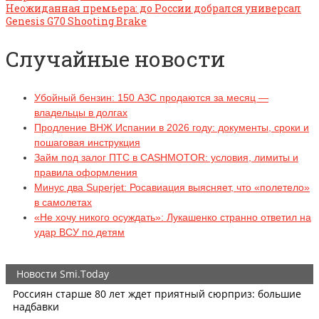
Неожиданная премьера: до России добрался универсал
Genesis G70 Shooting Brake
Случайные новости
Убойный бензин: 150 АЗС продаются за месяц —
владельцы в долгах
Продление ВНЖ Испании в 2026 году: документы, сроки и
пошаговая инструкция
Займ под залог ПТС в CASHMOTOR: условия, лимиты и
правила оформления
Минус два Superjet: Росавиация выясняет, что «полетело»
в самолетах
«Не хочу никого осуждать»: Лукашенко странно ответил на
удар ВСУ по детям