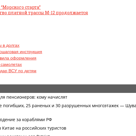
“Морского старта”
ство платной трассы М-12 продолжается
 в долгах
пошаговая инструкция
авила оформления
в самолетах
удар ВСУ по детям