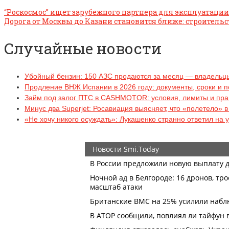
“Роскосмос” ищет зарубежного партнера для эксплуатации 
Дорога от Москвы до Казани становится ближе: строитель
Случайные новости
Убойный бензин: 150 АЗС продаются за месяц — владельцы
Продление ВНЖ Испании в 2026 году: документы, сроки и 
Займ под залог ПТС в CASHMOTOR: условия, лимиты и пр
Минус два Superjet: Росавиация выясняет, что «полетело» 
«Не хочу никого осуждать»: Лукашенко странно ответил на 