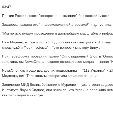
03:47
Против России воюет “непоротое поколение” британской власти
Захарова назвала это “информационной агрессией” и допустила, 
“Мы не исключаем проведения в дальнейшем масштабных информа
Сам Мураев, который попал под российские санкции в 2018 году, у
спецслужб и Форин-офиса”— “это вопрос к мистеру Бину”.
При переформатировании партии “Оппозиционный блок” в “Оппоз
телеканалом NewsOne, а позднее основал свое медиа — канал “
NewsOne, как и еще два других медиаактива — “112 Украина” и Z
Медведчуком. Телеканалы прекратили эфирное вещание.
Заявление МИД Великобритании о Мураеве — уже вторая за двое с
Института Лоуи в Сиднее, она заявила, что Украина пережила не
квалификации министра.