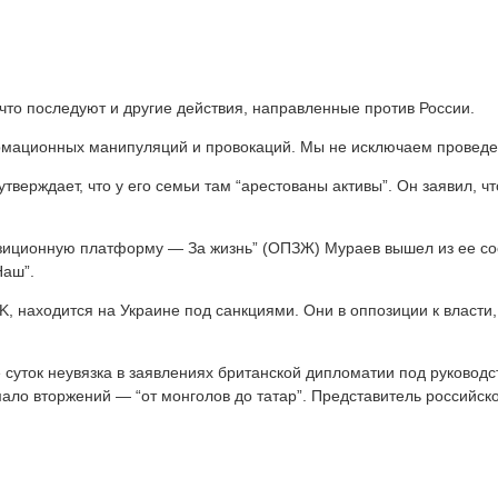
что последуют и другие действия, направленные против России.
ционных манипуляций и провокаций. Мы не исключаем проведения
тверждает, что у его семьи там “арестованы активы”. Он заявил, чт
иционную платформу — За жизнь” (ОПЗЖ) Мураев вышел из ее сост
Наш”.
IK, находится на Украине под санкциями. Они в оппозиции к влас
уток неувязка в заявлениях британской дипломатии под руководст
мало вторжений — “от монголов до татар”. Представитель российск