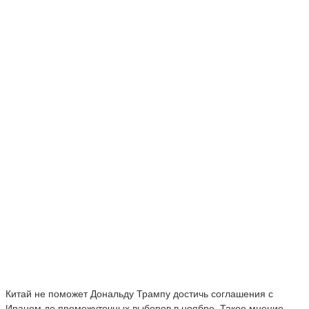
Китай не поможет Дональду Трампу достичь соглашения с
Ираном до промежуточных выборов в ноябре. Такое мнение