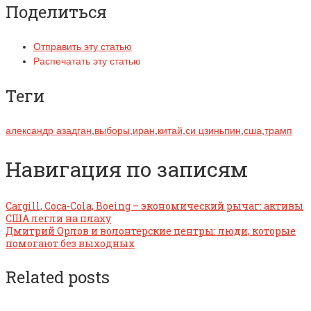
Поделиться
Отправить эту статью
Распечатать эту статью
Теги
александр азадган
,
выборы
,
иран
,
китай
,
си цзиньпин
,
сша
,
трамп
Навигация по записям
Cargill, Coca-Cola, Boeing – экономический рычаг: активы
США легли на плаху
Дмитрий Орлов и волонтерские центры: люди, которые
помогают без выходных
Related posts