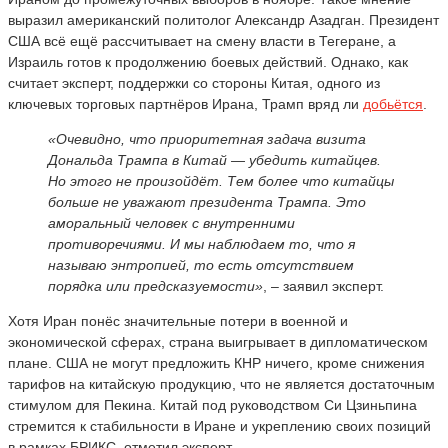
выразил американский политолог Александр Азадган. Президент
США всё ещё рассчитывает на смену власти в Тегеране, а
Израиль готов к продолжению боевых действий. Однако, как
считает эксперт, поддержки со стороны Китая, одного из
ключевых торговых партнёров Ирана, Трамп вряд ли
добьётся
.
«Очевидно, что приоритетная задача визита
Дональда Трампа в Китай — убедить китайцев.
Но этого не произойдёт. Тем более что китайцы
больше не уважают президента Трампа. Это
аморальный человек с внутренними
противоречиями. И мы наблюдаем то, что я
называю энтропией, то есть отсутствием
порядка или предсказуемости»
, – заявил эксперт.
Хотя Иран понёс значительные потери в военной и
экономической сферах, страна выигрывает в дипломатическом
плане. США не могут предложить КНР ничего, кроме снижения
тарифов на китайскую продукцию, что не является достаточным
стимулом для Пекина. Китай под руководством Си Цзиньпина
стремится к стабильности в Иране и укреплению своих позиций
в рамках БРИКС, отметил эксперт.