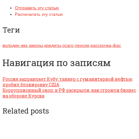
Отправить эту статью
Распечатать эту статью
Теги
володин
,
жкх
,
законы
,
кредиты
,
осаго
,
пенсии
,
рассрочка
,
фас
Навигация по записям
Россия заправляет Кубу: танкер с гуманитарной нефтью
пробил блокировку США
Коррупционный окоп: в РФ раскрыли, как строили бизнес
на обороне Курска
Related posts