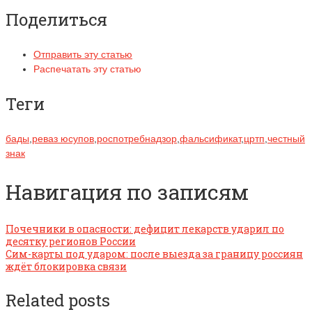
Поделиться
Отправить эту статью
Распечатать эту статью
Теги
бады
,
реваз юсупов
,
роспотребнадзор
,
фальсификат
,
цртп
,
честный
знак
Навигация по записям
Почечники в опасности: дефицит лекарств ударил по
десятку регионов России
Сим-карты под ударом: после выезда за границу россиян
ждёт блокировка связи
Related posts